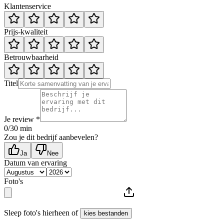
Klantenservice
Prijs-kwaliteit
Betrouwbaarheid
Titel
Je review *
0
/30 min
Zou je dit bedrijf aanbevelen?
Ja
Nee
Datum van ervaring
Foto's
Sleep foto's hierheen of
kies bestanden