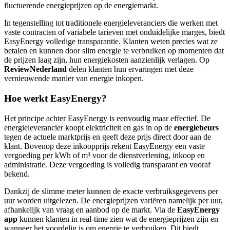
fluctuerende energieprijzen op de energiemarkt.
In tegenstelling tot traditionele energieleveranciers die werken met
vaste contracten of variabele tarieven met onduidelijke marges, biedt
EasyEnergy volledige transparantie. Klanten weten precies wat ze
betalen en kunnen door slim energie te verbruiken op momenten dat
de prijzen laag zijn, hun energiekosten aanzienlijk verlagen. Op
ReviewNederland
delen klanten hun ervaringen met deze
vernieuwende manier van energie inkopen.
Hoe werkt EasyEnergy?
Het principe achter EasyEnergy is eenvoudig maar effectief. De
energieleverancier koopt elektriciteit en gas in op de
energiebeurs
tegen de actuele marktprijs en geeft deze prijs direct door aan de
klant. Bovenop deze inkoopprijs rekent EasyEnergy een vaste
vergoeding per kWh of m³ voor de dienstverlening, inkoop en
administratie. Deze vergoeding is volledig transparant en vooraf
bekend.
Dankzij de slimme meter kunnen de exacte verbruiksgegevens per
uur worden uitgelezen. De energieprijzen variëren namelijk per uur,
afhankelijk van vraag en aanbod op de markt. Via de
EasyEnergy
app
kunnen klanten in real-time zien wat de energieprijzen zijn en
wanneer het voordelig is om energie te verbruiken. Dit biedt