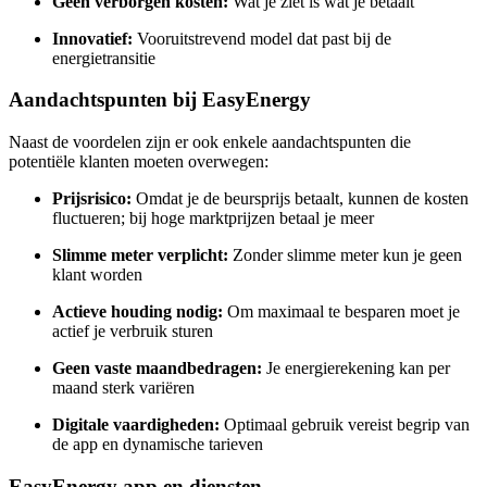
Geen verborgen kosten:
Wat je ziet is wat je betaalt
Innovatief:
Vooruitstrevend model dat past bij de
energietransitie
Aandachtspunten bij EasyEnergy
Naast de voordelen zijn er ook enkele aandachtspunten die
potentiële klanten moeten overwegen:
Prijsrisico:
Omdat je de beursprijs betaalt, kunnen de kosten
fluctueren; bij hoge marktprijzen betaal je meer
Slimme meter verplicht:
Zonder slimme meter kun je geen
klant worden
Actieve houding nodig:
Om maximaal te besparen moet je
actief je verbruik sturen
Geen vaste maandbedragen:
Je energierekening kan per
maand sterk variëren
Digitale vaardigheden:
Optimaal gebruik vereist begrip van
de app en dynamische tarieven
EasyEnergy app en diensten