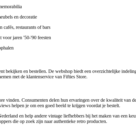
 memorabilia
meubels en decoratie
n cafés, restaurants of bars
t voor jaren '50-'90 feesten
 ophalen
t bekijken en bestellen. De webshop biedt een overzichtelijke indeling 
nemen met de klantenservice van Fifties Store.
ore vinden. Consumenten delen hun ervaringen over de kwaliteit van de vi
iews helpen je om een goed beeld te krijgen voordat je bestelt.
erland en help andere vintage liefhebbers bij het maken van een keu
oppers die op zoek zijn naar authentieke retro producten.