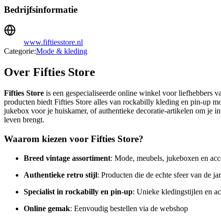
Bedrijfsinformatie
www.fiftiesstore.nl
Categorie:
Mode & kleding
Over Fifties Store
Fifties Store
is een gespecialiseerde online winkel voor liefhebbers van
producten biedt Fifties Store alles van rockabilly kleding en pin-up 
jukebox voor je huiskamer, of authentieke decoratie-artikelen om je int
leven brengt.
Waarom kiezen voor Fifties Store?
Breed vintage assortiment
: Mode, meubels, jukeboxen en acce
Authentieke retro stijl
: Producten die de echte sfeer van de ja
Specialist in rockabilly en pin-up
: Unieke kledingstijlen en a
Online gemak
: Eenvoudig bestellen via de webshop