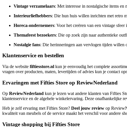
Vintage verzamelaars
: Met interesse in nostalgische items en
Interieurliefhebbers
: Die hun huis willen inrichten met retro 
Horeca-ondernemers
: Voor het creëren van een vintage sfeer i
Themafeest bezoekers
: Die op zoek zijn naar authentieke outfi
Nostalgie fans
: Die herinneringen aan vervlogen tijden willen
Klantenservice en bestellen
Via de website
fiftiesstore.nl
kun je eenvoudig het complete assortimen
vragen over producten, maten, levertijden of advies kun je contact op
Ervaringen met Fifties Store op ReviewNederland
Op
ReviewNederland
kun je lezen wat andere klanten van Fifties St
klantenservice en de algehele winkelervaring. Deze onafhankelijke rev
Heb je zelf ervaring met Fifties Store?
Deel jouw review
op ReviewNed
kwaliteit van meubels of de service maakt het verschil voor andere sh
Vintage shopping bij Fifties Store