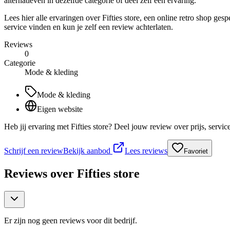
alternatieven in dezelfde categorie of deel zelf een ervaring.
Lees hier alle ervaringen over Fifties store, een online retro shop ge
service vinden en kun je zelf een review achterlaten.
Reviews
0
Categorie
Mode & kleding
Mode & kleding
Eigen website
Heb jij ervaring met Fifties store? Deel jouw review over prijs, serv
Schrijf een review
Bekijk aanbod
Lees reviews
Favoriet
Reviews over
Fifties store
Er zijn nog geen reviews voor dit bedrijf.