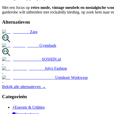
Met een focus op
retro mode, vintage meubels en nostalgische woo
garderobe wilt uitbreiden met rockabilly kleding, op zoek bent naar e
Alternatieven
Zara
9.3
Gymshark
8.6
SOSHIN.nl
-
Jolyz Fashion
-
Unishore Workwear
-
Bekijk alle alternatieven →
Categorieën
⚡
Energie & Utilities