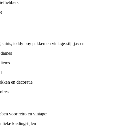
liefhebbers
ge
 shirts, teddy boy pakken en vintage-stijl jassen
r dames
 items
jf
okken en decoratie
oires
bben voor retro en vintage:
ntieke kledingstijlen