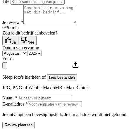
Titel
Je review *
0
/30 min
Zou je dit bedrijf aanbevelen?
Ja
Nee
Datum van ervaring
Foto's
Sleep foto's hierheen of
kies bestanden
JPG, PNG of WebP · Max
5
MB · Max
3
foto's
Naam *
E-mailadres *
Je ontvangt een bevestigingslink. Je e-mailadres wordt niet getoond.
Review plaatsen