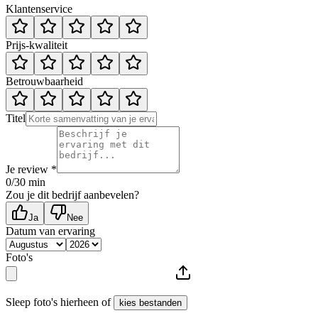
Klantenservice
Prijs-kwaliteit
Betrouwbaarheid
Titel
Je review *
0
/30 min
Zou je dit bedrijf aanbevelen?
Ja
Nee
Datum van ervaring
Foto's
Sleep foto's hierheen of
kies bestanden