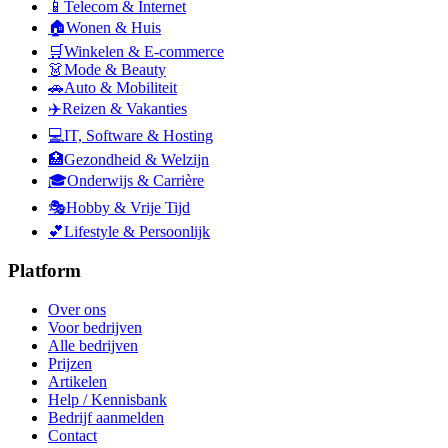
📱
Telecom & Internet
🏠
Wonen & Huis
🛒
Winkelen & E-commerce
👗
Mode & Beauty
🚗
Auto & Mobiliteit
✈️
Reizen & Vakanties
💻
IT, Software & Hosting
🏥
Gezondheid & Welzijn
🎓
Onderwijs & Carrière
🎭
Hobby & Vrije Tijd
💕
Lifestyle & Persoonlijk
Platform
Over ons
Voor bedrijven
Alle bedrijven
Prijzen
Artikelen
Help / Kennisbank
Bedrijf aanmelden
Contact