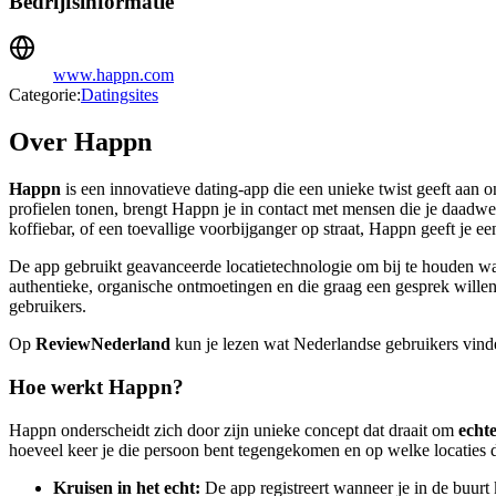
Bedrijfsinformatie
www.happn.com
Categorie:
Datingsites
Over Happn
Happn
is een innovatieve dating-app die een unieke twist geeft aan onl
profielen tonen, brengt Happn je in contact met mensen die je daadwer
koffiebar, of een toevallige voorbijganger op straat, Happn geeft je 
De app gebruikt geavanceerde locatietechnologie om bij te houden wa
authentieke, organische ontmoetingen en die graag een gesprek willen
gebruikers.
Op
ReviewNederland
kun je lezen wat Nederlandse gebruikers vinde
Hoe werkt Happn?
Happn onderscheidt zich door zijn unieke concept dat draait om
echt
hoeveel keer je die persoon bent tegengekomen en op welke locaties d
Kruisen in het echt:
De app registreert wanneer je in de buurt