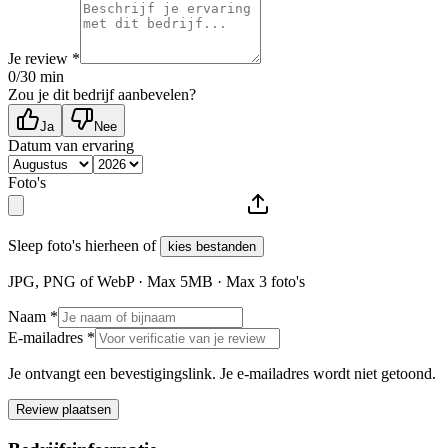
Je review *
0
/30 min
Zou je dit bedrijf aanbevelen?
Ja
Nee
Datum van ervaring
Foto's
Sleep foto's hierheen of
kies bestanden
JPG, PNG of WebP · Max
5
MB · Max
3
foto's
Naam *
E-mailadres *
Je ontvangt een bevestigingslink. Je e-mailadres wordt niet getoond.
Review plaatsen