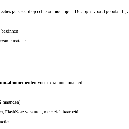
ecties
gebaseerd op echte ontmoetingen. De app is vooral populair bij:
e beginnen
levante matches
ium-abonnementen
voor extra functionaliteit:
12 maanden)
ket, FlashNote versturen, meer zichtbaarheid
ncties