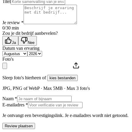
Titel
Je review *
0
/30 min
Zou je dit bedrijf aanbevelen?
Ja
Nee
Datum van ervaring
Foto's
Sleep foto's hierheen of
kies bestanden
JPG, PNG of WebP · Max
5
MB · Max
3
foto's
Naam *
E-mailadres *
Je ontvangt een bevestigingslink. Je e-mailadres wordt niet getoond.
Review plaatsen