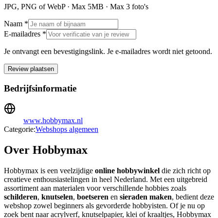
JPG, PNG of WebP · Max
5
MB · Max
3
foto's
Naam *
E-mailadres *
Je ontvangt een bevestigingslink. Je e-mailadres wordt niet getoond.
Review plaatsen
Bedrijfsinformatie
www.hobbymax.nl
Categorie:
Webshops algemeen
Over Hobbymax
Hobbymax is een veelzijdige
online hobbywinkel
die zich richt op
creatieve enthousiastelingen in heel Nederland. Met een uitgebreid
assortiment aan materialen voor verschillende hobbies zoals
schilderen
,
knutselen
,
boetseren
en
sieraden maken
, bedient deze
webshop zowel beginners als gevorderde hobbyisten. Of je nu op
zoek bent naar acrylverf, knutselpapier, klei of kraaltjes, Hobbymax