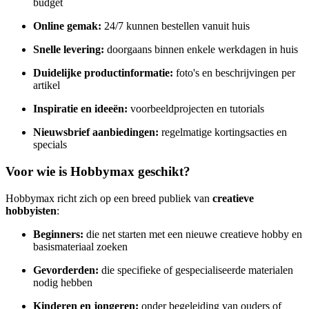
budget
Online gemak:
24/7 kunnen bestellen vanuit huis
Snelle levering:
doorgaans binnen enkele werkdagen in huis
Duidelijke productinformatie:
foto's en beschrijvingen per
artikel
Inspiratie en ideeën:
voorbeeldprojecten en tutorials
Nieuwsbrief aanbiedingen:
regelmatige kortingsacties en
specials
Voor wie is Hobbymax geschikt?
Hobbymax richt zich op een breed publiek van
creatieve
hobbyisten
:
Beginners:
die net starten met een nieuwe creatieve hobby en
basismateriaal zoeken
Gevorderden:
die specifieke of gespecialiseerde materialen
nodig hebben
Kinderen en jongeren:
onder begeleiding van ouders of