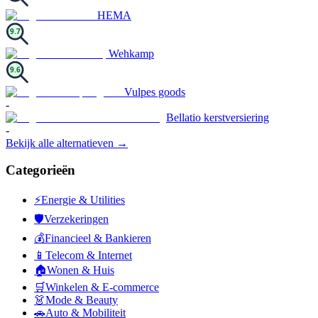
HEMA
9.7
Wehkamp
9.6
Vulpes goods
-
Bellatio kerstversiering
-
Bekijk alle alternatieven →
Categorieën
⚡
Energie & Utilities
🛡️
Verzekeringen
💰
Financieel & Bankieren
📱
Telecom & Internet
🏠
Wonen & Huis
🛒
Winkelen & E-commerce
👗
Mode & Beauty
🚗
Auto & Mobiliteit