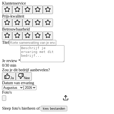
Klantenservice
Prijs-kwaliteit
Betrouwbaarheid
Titel
Je review *
0
/30 min
Zou je dit bedrijf aanbevelen?
Ja
Nee
Datum van ervaring
Foto's
Sleep foto's hierheen of
kies bestanden