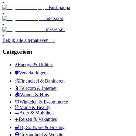
-
Bushpappa
-
Intersport
-
messen.nl
-
Bekijk alle alternatieven →
Categorieën
⚡
Energie & Utilities
🛡️
Verzekeringen
💰
Financieel & Bankieren
📱
Telecom & Internet
🏠
Wonen & Huis
🛒
Winkelen & E-commerce
👗
Mode & Beauty
🚗
Auto & Mobiliteit
✈️
Reizen & Vakanties
💻
IT, Software & Hosting
🏥
Gezondheid & Welzijn