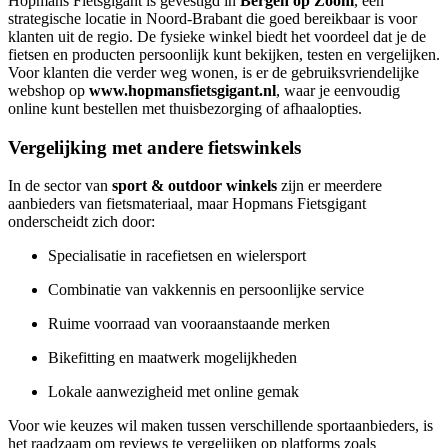
Hopmans Fietsgigant is gevestigd in
Bergen op Zoom
, een
strategische locatie in Noord-Brabant die goed bereikbaar is voor
klanten uit de regio. De fysieke winkel biedt het voordeel dat je de
fietsen en producten persoonlijk kunt bekijken, testen en vergelijken.
Voor klanten die verder weg wonen, is er de gebruiksvriendelijke
webshop op
www.hopmansfietsgigant.nl
, waar je eenvoudig
online kunt bestellen met thuisbezorging of afhaalopties.
Vergelijking met andere fietswinkels
In de sector van
sport & outdoor winkels
zijn er meerdere
aanbieders van fietsmateriaal, maar Hopmans Fietsgigant
onderscheidt zich door:
Specialisatie in racefietsen en wielersport
Combinatie van vakkennis en persoonlijke service
Ruime voorraad van vooraanstaande merken
Bikefitting en maatwerk mogelijkheden
Lokale aanwezigheid met online gemak
Voor wie keuzes wil maken tussen verschillende sportaanbieders, is
het raadzaam om reviews te vergelijken op platforms zoals