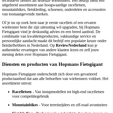
recreatieve fietsers als serieuze wielrenners. Het bedrijf biedt een
uitgebreid assortiment aan hoogwaardige racefietsen,
mountainbikes, fietskleding, schoenen, onderdelen en accessoires
van toonaangevende merken.
Of je nu op zoek bent naar je eerste racefiets of een ervaren
wielrenner bent die zijn uitrusting wil upgraden, bij Hopmans
Fietsgigant vind je deskundig advies en een breed aanbod. De
combinatie van kwaliteitsproducten, vakkundige service en
persoonlijke aandacht maakt dit bedrijf een populaire keuze onder
fietsliefhebbers in Nederland. Op
ReviewNederland
kun je
authentieke ervaringen van andere klanten lezen en zelf jouw
mening delen over Hopmans Fietsgigant.
Diensten en producten van Hopmans Fietsgigant
Hopmans Fietsgigant onderscheidt zich door een gevarieerd
productaanbod dat aan alle behoeften van wielrenners voldoet. Het
assortiment omvat:
Racefietsen
- Van instapmodellen tot high-end racefietsen
voor competitiegebruik
Mountainbikes
- Voor terreinrijders en off-road avonturiers