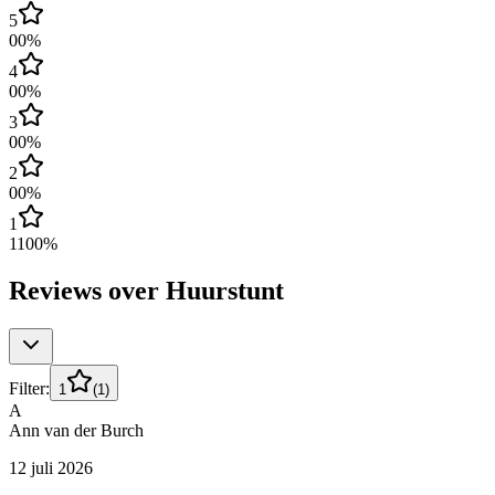
5
0
0
%
4
0
0
%
3
0
0
%
2
0
0
%
1
1
100
%
Reviews over
Huurstunt
Filter:
1
(
1
)
A
Ann van der Burch
12 juli 2026