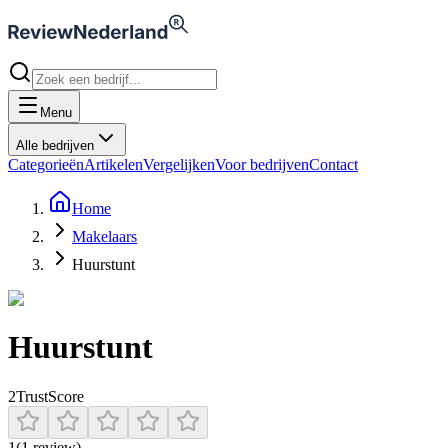
Menu
Alle bedrijven
Categorieën
Artikelen
Vergelijken
Voor bedrijven
Contact
Home
Makelaars
Huurstunt
Huurstunt
2
TrustScore
1
(
1
review
)