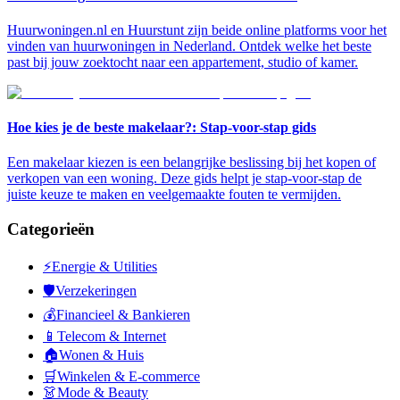
Huurwoningen.nl en Huurstunt zijn beide online platforms voor het
vinden van huurwoningen in Nederland. Ontdek welke het beste
past bij jouw zoektocht naar een appartement, studio of kamer.
Hoe kies je de beste makelaar?: Stap-voor-stap gids
Een makelaar kiezen is een belangrijke beslissing bij het kopen of
verkopen van een woning. Deze gids helpt je stap-voor-stap de
juiste keuze te maken en veelgemaakte fouten te vermijden.
Categorieën
⚡
Energie & Utilities
🛡️
Verzekeringen
💰
Financieel & Bankieren
📱
Telecom & Internet
🏠
Wonen & Huis
🛒
Winkelen & E-commerce
👗
Mode & Beauty