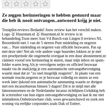
Ze zeggen herinneringen te hebben gestuurd maar
die heb ik nooit ontvangen..antwoord krijg je niet.
Trustpilot-reviews Bedankt! Jouw review kan het verschil maken.
Logo 🥇 Huurstunt.nl 🥇 Huurstunt.nl Je review is in
behandeling.Toon meer Ann Vd Burch-van Lingen 0 reviews NL
Beoordeeld met 1 van de 5 sterren Pure misleiding en negeren
van… Pure misleiding en negeren van officiële bezwaren. Pas op
met deze site! Net als vele andere vage huursites lokken ze je met
een proefperiode die ongemerkt overgaat in een duur abonnement.ze
claimen vooraf een herinnering te sturen, maar mijn inbox en spam-
folder waren leeg.Als je vervolgens netjes en officieel bezwaar
maakt via de mail,krijg je een automatische ontvangstbevestiging
waarin staat dat ze "zo snel mogelijk reageren". In plaats van een
normale reactie,negeren ze je bezwaar volledig en sturen ze een
week later ijskoud een automatische aanmaning waarin ze dreigen
met een incassobureau binnen 5 dagen! Dit is in strijd met alle
fatsoensnormen en de Nederlandse incasso richtlijnen.Gelukkig heb
ik screenshot van hun eigen ontvangstbevestiging en laat ik me niet
intimideren.Onbetrouwbare club, wees gewaarschuwd en zoek een
woning via eerlijke corporaties zoals Dak of Entree.