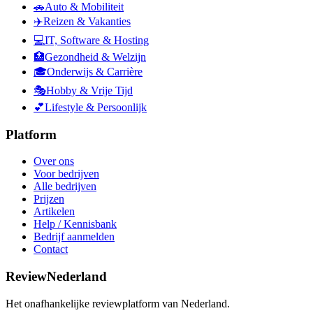
🚗
Auto & Mobiliteit
✈️
Reizen & Vakanties
💻
IT, Software & Hosting
🏥
Gezondheid & Welzijn
🎓
Onderwijs & Carrière
🎭
Hobby & Vrije Tijd
💕
Lifestyle & Persoonlijk
Platform
Over ons
Voor bedrijven
Alle bedrijven
Prijzen
Artikelen
Help / Kennisbank
Bedrijf aanmelden
Contact
ReviewNederland
Het onafhankelijke reviewplatform van Nederland.