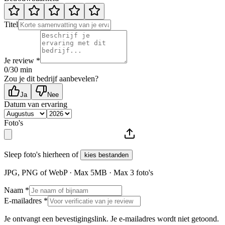
Titel
Je review *
0
/30 min
Zou je dit bedrijf aanbevelen?
Ja
Nee
Datum van ervaring
Foto's
Sleep foto's hierheen of
kies bestanden
JPG, PNG of WebP · Max
5
MB · Max
3
foto's
Naam *
E-mailadres *
Je ontvangt een bevestigingslink. Je e-mailadres wordt niet getoond.