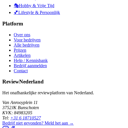
🎭
Hobby & Vrije Tijd
💕
Lifestyle & Persoonlijk
Platform
Over ons
Voor bedrijven
Alle bedrijven
Prijzen
Artikelen
Help / Kennisbank
Bedrijf aanmelden
Contact
ReviewNederland
Het onafhankelijke reviewplatform van Nederland.
Van Anrooyplein 11
3752JK Bunschoten
KVK: 84983205
Tel:
+31 6 18710527
Bedrijf niet gevonden? Meld het aan →