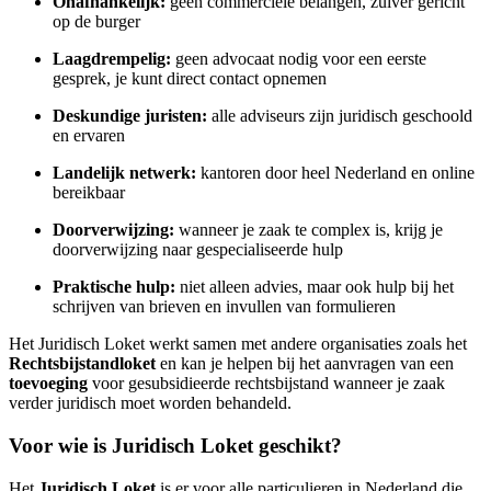
Onafhankelijk:
geen commerciële belangen, zuiver gericht
op de burger
Laagdrempelig:
geen advocaat nodig voor een eerste
gesprek, je kunt direct contact opnemen
Deskundige juristen:
alle adviseurs zijn juridisch geschoold
en ervaren
Landelijk netwerk:
kantoren door heel Nederland en online
bereikbaar
Doorverwijzing:
wanneer je zaak te complex is, krijg je
doorverwijzing naar gespecialiseerde hulp
Praktische hulp:
niet alleen advies, maar ook hulp bij het
schrijven van brieven en invullen van formulieren
Het Juridisch Loket werkt samen met andere organisaties zoals het
Rechtsbijstandloket
en kan je helpen bij het aanvragen van een
toevoeging
voor gesubsidieerde rechtsbijstand wanneer je zaak
verder juridisch moet worden behandeld.
Voor wie is Juridisch Loket geschikt?
Het
Juridisch Loket
is er voor alle particulieren in Nederland die