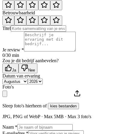
Betrouwbaarheid
Titel
Je review *
0
/30 min
Zou je dit bedrijf aanbevelen?
Ja
Nee
Datum van ervaring
Foto's
Sleep foto's hierheen of
kies bestanden
JPG, PNG of WebP · Max
5
MB · Max
3
foto's
Naam *
E-mailadres *