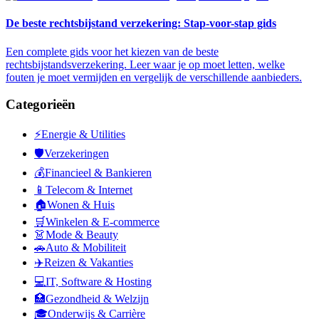
De beste rechtsbijstand verzekering: Stap-voor-stap gids
Een complete gids voor het kiezen van de beste
rechtsbijstandsverzekering. Leer waar je op moet letten, welke
fouten je moet vermijden en vergelijk de verschillende aanbieders.
Categorieën
⚡
Energie & Utilities
🛡️
Verzekeringen
💰
Financieel & Bankieren
📱
Telecom & Internet
🏠
Wonen & Huis
🛒
Winkelen & E-commerce
👗
Mode & Beauty
🚗
Auto & Mobiliteit
✈️
Reizen & Vakanties
💻
IT, Software & Hosting
🏥
Gezondheid & Welzijn
🎓
Onderwijs & Carrière