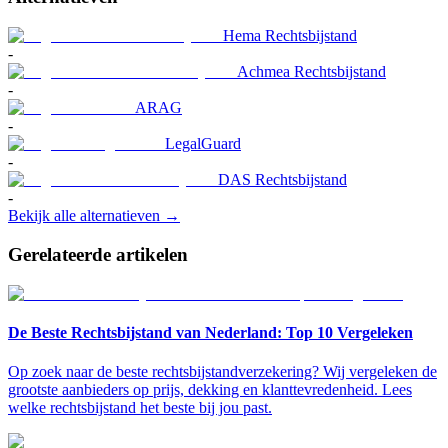
Hema Rechtsbijstand
-
Achmea Rechtsbijstand
-
ARAG
-
LegalGuard
-
DAS Rechtsbijstand
-
Bekijk alle alternatieven →
Gerelateerde artikelen
De Beste Rechtsbijstand van Nederland: Top 10 Vergeleken
Op zoek naar de beste rechtsbijstandverzekering? Wij vergeleken de
grootste aanbieders op prijs, dekking en klanttevredenheid. Lees
welke rechtsbijstand het beste bij jou past.