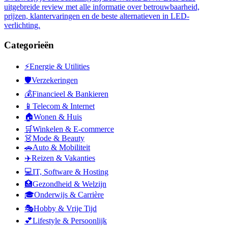
uitgebreide review met alle informatie over betrouwbaarheid,
prijzen, klantervaringen en de beste alternatieven in LED-
verlichting.
Categorieën
⚡
Energie & Utilities
🛡️
Verzekeringen
💰
Financieel & Bankieren
📱
Telecom & Internet
🏠
Wonen & Huis
🛒
Winkelen & E-commerce
👗
Mode & Beauty
🚗
Auto & Mobiliteit
✈️
Reizen & Vakanties
💻
IT, Software & Hosting
🏥
Gezondheid & Welzijn
🎓
Onderwijs & Carrière
🎭
Hobby & Vrije Tijd
💕
Lifestyle & Persoonlijk