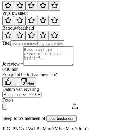
Prijs-kwaliteit
Betrouwbaarheid
Titel
Je review *
0
/30 min
Zou je dit bedrijf aanbevelen?
Ja
Nee
Datum van ervaring
Foto's
Sleep foto's hierheen of
kies bestanden
JPG, PNG of WebP · Max
5
MB · Max
3
foto's