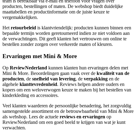
team is bereikbaar via e-mail en telefoon voor vragen over
producten, bestellingen of maten. De webshop biedt duidelijke
maattabellen en productinformatie om de juiste keuze te
vergemakkelijken.
Het
retourbeleid
is klantvriendelijk: producten kunnen binnen een
bepaalde termijn worden geretourneerd indien ze niet voldoen aan
de verwachtingen. Dit geeft klanten het vertrouwen om online te
bestellen zonder zorgen over verkeerde maten of kleuren.
Ervaringen met Mini & More
Op
ReviewNederland
kunnen klanten hun ervaringen delen met
Mini & More. Beoordelingen gaan vaak over de
kwaliteit van de
producten
, de
snelheid van levering
, de
verpakking
en de
algehele
klanttevredenheid
. Reviews helpen andere ouders en
kopers om een weloverwogen keuze te maken bij het bestellen van
kinderkleding en accessoires.
Veel klanten waarderen de persoonlijke benadering, het zorgvuldig
samengestelde assortiment en de betrouwbaarheid van Mini & More
als webshop. Lees de actuele
reviews en ervaringen
op
ReviewNederland om een goed beeld te krijgen van wat je kunt
verwachten.