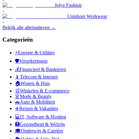
Jolyz Fashion
-
Unishore Workwear
-
Bekijk alle alternatieven →
Categorieën
⚡
Energie & Utilities
🛡️
Verzekeringen
💰
Financieel & Bankieren
📱
Telecom & Internet
🏠
Wonen & Huis
🛒
Winkelen & E-commerce
👗
Mode & Beauty
🚗
Auto & Mobiliteit
✈️
Reizen & Vakanties
💻
IT, Software & Hosting
🏥
Gezondheid & Welzijn
🎓
Onderwijs & Carrière