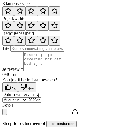
Klantenservice
Prijs-kwaliteit
Betrouwbaarheid
Titel
Je review *
0
/30 min
Zou je dit bedrijf aanbevelen?
Ja
Nee
Datum van ervaring
Foto's
Sleep foto's hierheen of
kies bestanden