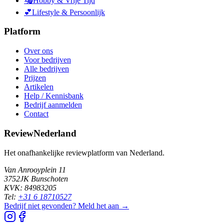
🎭
Hobby & Vrije Tijd
💕
Lifestyle & Persoonlijk
Platform
Over ons
Voor bedrijven
Alle bedrijven
Prijzen
Artikelen
Help / Kennisbank
Bedrijf aanmelden
Contact
ReviewNederland
Het onafhankelijke reviewplatform van Nederland.
Van Anrooyplein 11
3752JK Bunschoten
KVK: 84983205
Tel:
+31 6 18710527
Bedrijf niet gevonden? Meld het aan →