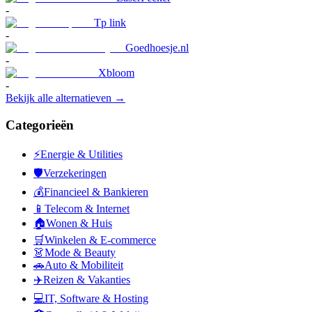
-
Tp link
-
Goedhoesje.nl
-
Xbloom
-
Bekijk alle alternatieven →
Categorieën
⚡
Energie & Utilities
🛡️
Verzekeringen
💰
Financieel & Bankieren
📱
Telecom & Internet
🏠
Wonen & Huis
🛒
Winkelen & E-commerce
👗
Mode & Beauty
🚗
Auto & Mobiliteit
✈️
Reizen & Vakanties
💻
IT, Software & Hosting