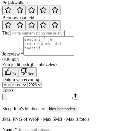
Prijs-kwaliteit
Betrouwbaarheid
Titel
Je review *
0
/30 min
Zou je dit bedrijf aanbevelen?
Ja
Nee
Datum van ervaring
Foto's
Sleep foto's hierheen of
kies bestanden
JPG, PNG of WebP · Max
5
MB · Max
3
foto's
Naam *