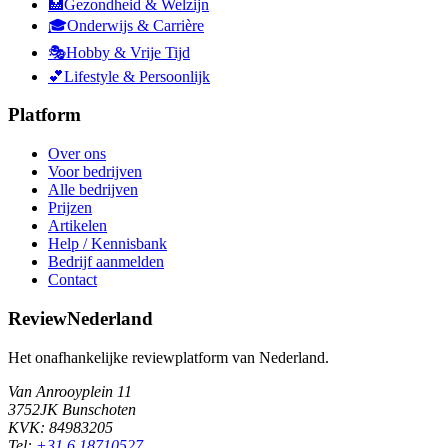
🏥
Gezondheid & Welzijn
🎓
Onderwijs & Carrière
🎭
Hobby & Vrije Tijd
💕
Lifestyle & Persoonlijk
Platform
Over ons
Voor bedrijven
Alle bedrijven
Prijzen
Artikelen
Help / Kennisbank
Bedrijf aanmelden
Contact
ReviewNederland
Het onafhankelijke reviewplatform van Nederland.
Van Anrooyplein 11
3752JK Bunschoten
KVK: 84983205
Tel:
+31 6 18710527