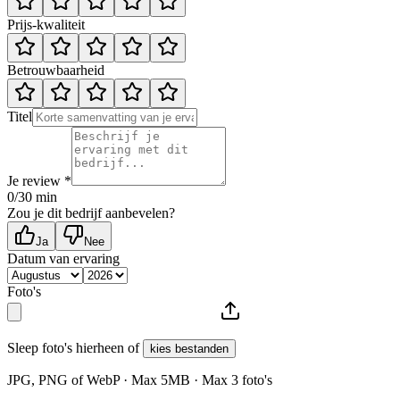
Prijs-kwaliteit
Betrouwbaarheid
Titel
Je review *
0
/30 min
Zou je dit bedrijf aanbevelen?
Ja
Nee
Datum van ervaring
Foto's
Sleep foto's hierheen of
kies bestanden
JPG, PNG of WebP · Max
5
MB · Max
3
foto's