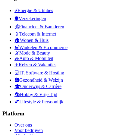
⚡
Energie & Utilities
🛡️
Verzekeringen
💰
Financieel & Bankieren
📱
Telecom & Internet
🏠
Wonen & Huis
🛒
Winkelen & E-commerce
👗
Mode & Beauty
🚗
Auto & Mobiliteit
✈️
Reizen & Vakanties
💻
IT, Software & Hosting
🏥
Gezondheid & Welzijn
🎓
Onderwijs & Carrière
🎭
Hobby & Vrije Tijd
💕
Lifestyle & Persoonlijk
Platform
Over ons
Voor bedrijven