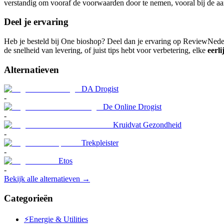
verstandig om vooraf de voorwaarden door te nemen, vooral bij de a
Deel je ervaring
Heb je besteld bij One bioshop? Deel dan je ervaring op ReviewNede
de snelheid van levering, of juist tips hebt voor verbetering, elke
eerli
Alternatieven
DA Drogist
-
De Online Drogist
-
Kruidvat Gezondheid
-
Trekpleister
-
Etos
-
Bekijk alle alternatieven →
Categorieën
⚡
Energie & Utilities