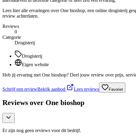
alternatieven in dezelfde categorie of deel zelf een ervaring.
Lees hier alle ervaringen over One bioshop, een online drogisterij g
review achterlaten.
Reviews
0
Categorie
Drogisterij
Drogisterij
Eigen website
Heb jij ervaring met One bioshop? Deel jouw review over prijs, serv
Schrijf een review
Bekijk aanbod
Lees reviews
Favoriet
Reviews over
One bioshop
Er zijn nog geen reviews voor dit bedrijf.