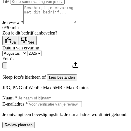
Titel
Je review *
0
/30 min
Zou je dit bedrijf aanbevelen?
Ja
Nee
Datum van ervaring
Foto's
Sleep foto's hierheen of
kies bestanden
JPG, PNG of WebP · Max
5
MB · Max
3
foto's
Naam *
E-mailadres *
Je ontvangt een bevestigingslink. Je e-mailadres wordt niet getoond.
Review plaatsen