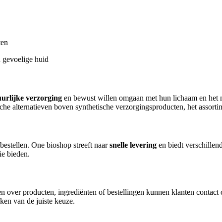
ten
 gevoelige huid
urlijke verzorging
en bewust willen omgaan met hun lichaam en het mi
he alternatieven boven synthetische verzorgingsproducten, het assortim
estellen. One bioshop streeft naar
snelle levering
en biedt verschillend
ie bieden.
gen over producten, ingrediënten of bestellingen kunnen klanten contac
ken van de juiste keuze.