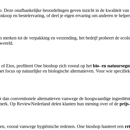
 Deze onafhankelijke beoordelingen geven inzicht in de kwaliteit van d
koop en bestelervaring, of deel je eigen ervaring om anderen te helpen
an merken tot de verpakking en verzending, het bedrijf probeert de ecolo
wereld.
 of Etos, profileert One bioshop zich vooral op het
bio- en natuurseg
 focus op natuurlijke en biologische alternatieven. Voor wie specifiek 
der dan conventionele alternatieven vanwege de hoogwaardige ingrediën
 merk. Op ReviewNederland delen klanten hun mening over of de
prijs
ren, vooral vanwege hygiënische redenen. One bioshop hanteert een
re