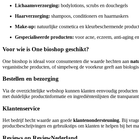
Lichaamsverzorging:
bodylotions, scrubs en douchegels
Haarverzorging:
shampoos, conditioners en haarmaskers
Make-up:
natuurlijke cosmetica en kleurbeschermende produc
Gespecialiseerde producten:
voor acne, eczeem, anti-aging en
Voor wie is One bioshop geschikt?
One bioshop is ideaal voor consumenten die waarde hechten aan
natu
veganistische producten, of simpelweg de voorkeur geeft aan biologisc
Bestellen en bezorging
Via de overzichtelijke webshop kunnen klanten eenvoudig producten b
met duidelijke productinformatie en ingrediëntenlijsten die transparant
Klantenservice
Het bedrijf hecht waarde aan goede
klantenondersteuning
. Bij vra
productbeschrijvingen en gebruikstips om klanten te helpen bij het ma
Reviews op ReviewNederland