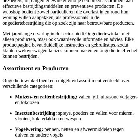
bezoekers, bij Ongediertewinkel vind je een breed assortiment aan
effectieve bestrijdingsmiddelen en preventieve producten. De
webshop bedient zowel particulieren die overlast in en rond hun
woning willen aanpakken, als professionals in de
ongediertebestrijding die op zoek zijn naar betrouwbare producten.
Met jarenlange ervaring in de sector biedt Ongediertewinkel niet
alleen producten, maar ook waardevolle informatie en advies. Elke
productpagina bevat duidelijke instructies en gebruikstips, zodat
klanten weloverwogen keuzes kunnen maken en ongedierte effectief
kunnen bestrijden.
Assortiment en Producten
Ongediertewinkel biedt een uitgebreid assortiment verdeeld over
verschillende categorieën:
Muizen- en rattenbestrijding:
vallen, gif, ultrasone verjagers
en lokdozen
Insectenbestrijding:
sprays, poeders en vallen voor mieren,
vlooien, kakkerlakken en wespen
Vogelwering:
pennen, netten en afweermiddelen tegen
duiven en andere vogels