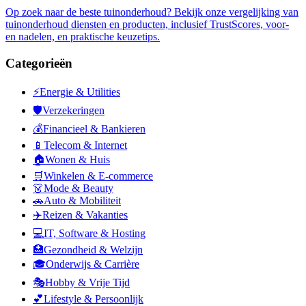
Op zoek naar de beste tuinonderhoud? Bekijk onze vergelijking van
tuinonderhoud diensten en producten, inclusief TrustScores, voor-
en nadelen, en praktische keuzetips.
Categorieën
⚡
Energie & Utilities
🛡️
Verzekeringen
💰
Financieel & Bankieren
📱
Telecom & Internet
🏠
Wonen & Huis
🛒
Winkelen & E-commerce
👗
Mode & Beauty
🚗
Auto & Mobiliteit
✈️
Reizen & Vakanties
💻
IT, Software & Hosting
🏥
Gezondheid & Welzijn
🎓
Onderwijs & Carrière
🎭
Hobby & Vrije Tijd
💕
Lifestyle & Persoonlijk