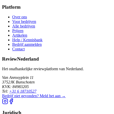
Platform
Over ons
Voor bedrijven
Alle bedrijven
Prijzen
Artikelen
Help / Kennisbank
Bedrijf aanmelden
Contact
ReviewNederland
Het onafhankelijke reviewplatform van Nederland.
Van Anrooyplein 11
3752JK Bunschoten
KVK: 84983205
Tel:
+31 6 18710527
Bedrijf niet gevonden? Meld het aan →
Juridisch