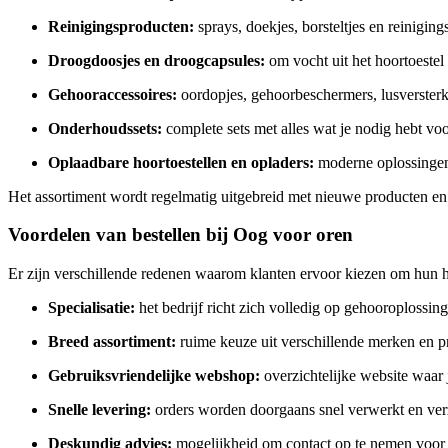
Reinigingsproducten:
sprays, doekjes, borsteltjes en reinigin
Droogdoosjes en droogcapsules:
om vocht uit het hoortoestel
Gehooraccessoires:
oordopjes, gehoorbeschermers, lusverster
Onderhoudssets:
complete sets met alles wat je nodig hebt v
Oplaadbare hoortoestellen en opladers:
moderne oplossingen 
Het assortiment wordt regelmatig uitgebreid met nieuwe producten en
Voordelen van bestellen bij Oog voor oren
Er zijn verschillende redenen waarom klanten ervoor kiezen om hun h
Specialisatie:
het bedrijf richt zich volledig op gehooroplossin
Breed assortiment:
ruime keuze uit verschillende merken en pr
Gebruiksvriendelijke webshop:
overzichtelijke website waar 
Snelle levering:
orders worden doorgaans snel verwerkt en ve
Deskundig advies:
mogelijkheid om contact op te nemen voor 