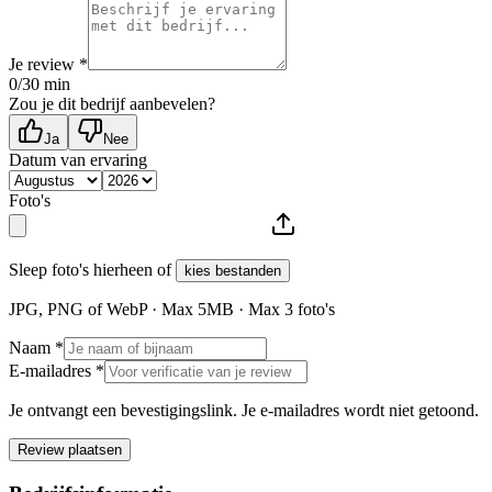
Je review *
0
/30 min
Zou je dit bedrijf aanbevelen?
Ja
Nee
Datum van ervaring
Foto's
Sleep foto's hierheen of
kies bestanden
JPG, PNG of WebP · Max
5
MB · Max
3
foto's
Naam *
E-mailadres *
Je ontvangt een bevestigingslink. Je e-mailadres wordt niet getoond.
Review plaatsen