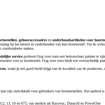
rtoestellen
,
gehooraccessoires
en
onderhoudsartikelen voor hoortoe
steuning bij het kiezen en onderhouden van hun hoortoestel. Via de we
en comfortabeler maken.
delijke service
probeert Oog voor oren een betrouwbare partner te zijn
cessoires voor je hoortoestel, Oog voor oren biedt een overzichtelijk p
oren
, zodat jij een goed beeld krijgt van de kwaliteit van de producte
ciaal zijn ontwikkeld voor gebruikers van hoortoestellen. Het aanbod i
 312, 13, 10 en 675, van merken als Rayovac, Duracell en PowerOne