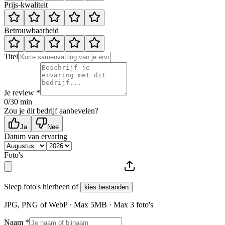
Prijs-kwaliteit
Betrouwbaarheid
Titel
Je review *
0
/30 min
Zou je dit bedrijf aanbevelen?
Ja
Nee
Datum van ervaring
Foto's
Sleep foto's hierheen of
kies bestanden
JPG, PNG of WebP · Max
5
MB · Max
3
foto's
Naam *