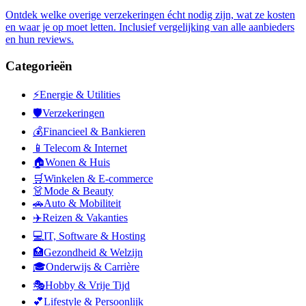
Ontdek welke overige verzekeringen écht nodig zijn, wat ze kosten
en waar je op moet letten. Inclusief vergelijking van alle aanbieders
en hun reviews.
Categorieën
⚡
Energie & Utilities
🛡️
Verzekeringen
💰
Financieel & Bankieren
📱
Telecom & Internet
🏠
Wonen & Huis
🛒
Winkelen & E-commerce
👗
Mode & Beauty
🚗
Auto & Mobiliteit
✈️
Reizen & Vakanties
💻
IT, Software & Hosting
🏥
Gezondheid & Welzijn
🎓
Onderwijs & Carrière
🎭
Hobby & Vrije Tijd
💕
Lifestyle & Persoonlijk