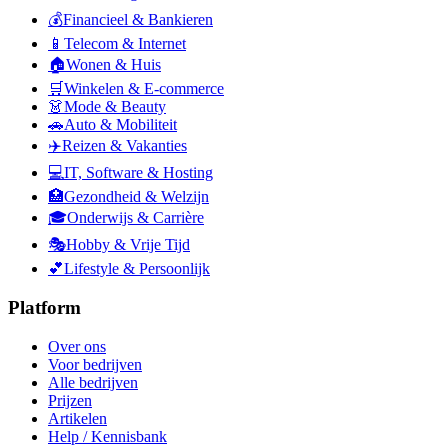
💰
Financieel & Bankieren
📱
Telecom & Internet
🏠
Wonen & Huis
🛒
Winkelen & E-commerce
👗
Mode & Beauty
🚗
Auto & Mobiliteit
✈️
Reizen & Vakanties
💻
IT, Software & Hosting
🏥
Gezondheid & Welzijn
🎓
Onderwijs & Carrière
🎭
Hobby & Vrije Tijd
💕
Lifestyle & Persoonlijk
Platform
Over ons
Voor bedrijven
Alle bedrijven
Prijzen
Artikelen
Help / Kennisbank