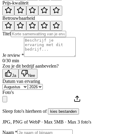
Prijs-kwaliteit
Betrouwbaarheid
Titel
Je review *
0
/30 min
Zou je dit bedrijf aanbevelen?
Ja
Nee
Datum van ervaring
Foto's
Sleep foto's hierheen of
kies bestanden
JPG, PNG of WebP · Max
5
MB · Max
3
foto's
Naam *