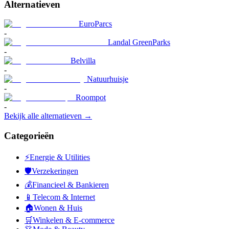
Alternatieven
EuroParcs
-
Landal GreenParks
-
Belvilla
-
Natuurhuisje
-
Roompot
-
Bekijk alle alternatieven →
Categorieën
⚡
Energie & Utilities
🛡️
Verzekeringen
💰
Financieel & Bankieren
📱
Telecom & Internet
🏠
Wonen & Huis
🛒
Winkelen & E-commerce