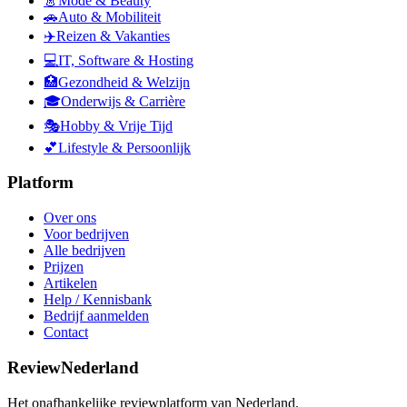
👗
Mode & Beauty
🚗
Auto & Mobiliteit
✈️
Reizen & Vakanties
💻
IT, Software & Hosting
🏥
Gezondheid & Welzijn
🎓
Onderwijs & Carrière
🎭
Hobby & Vrije Tijd
💕
Lifestyle & Persoonlijk
Platform
Over ons
Voor bedrijven
Alle bedrijven
Prijzen
Artikelen
Help / Kennisbank
Bedrijf aanmelden
Contact
ReviewNederland
Het onafhankelijke reviewplatform van Nederland.