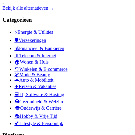
-
Bekijk alle alternatieven →
Categorieën
⚡
Energie & Utilities
🛡️
Verzekeringen
💰
Financieel & Bankieren
📱
Telecom & Internet
🏠
Wonen & Huis
🛒
Winkelen & E-commerce
👗
Mode & Beauty
🚗
Auto & Mobiliteit
✈️
Reizen & Vakanties
💻
IT, Software & Hosting
🏥
Gezondheid & Welzijn
🎓
Onderwijs & Carrière
🎭
Hobby & Vrije Tijd
💕
Lifestyle & Persoonlijk