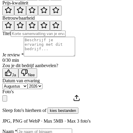
Prijs-kwaliteit
Betrouwbaarheid
Titel
Je review *
0
/30 min
Zou je dit bedrijf aanbevelen?
Ja
Nee
Datum van ervaring
Foto's
Sleep foto's hierheen of
kies bestanden
JPG, PNG of WebP · Max
5
MB · Max
3
foto's
Naam *