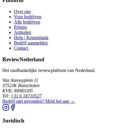
Platform
Over ons
Voor bedrijven
Alle bedrijven
Prijzen
Artikelen
Help / Kennisbank
Bedrijf aanmelden
Contact
ReviewNederland
Het onafhankelijke reviewplatform van Nederland.
Van Anrooyplein 11
3752JK Bunschoten
KVK: 84983205
Tel:
+31 6 18710527
Bedrijf niet gevonden? Meld het aan →
Juridisch