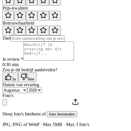
Prijs-kwaliteit
Betrouwbaarheid
Titel
Je review *
0
/30 min
Zou je dit bedrijf aanbevelen?
Ja
Nee
Datum van ervaring
Foto's
Sleep foto's hierheen of
kies bestanden
JPG, PNG of WebP · Max
5
MB · Max
3
foto's