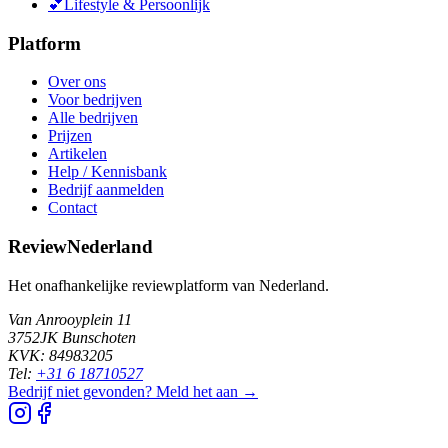
💕
Lifestyle & Persoonlijk
Platform
Over ons
Voor bedrijven
Alle bedrijven
Prijzen
Artikelen
Help / Kennisbank
Bedrijf aanmelden
Contact
ReviewNederland
Het onafhankelijke reviewplatform van Nederland.
Van Anrooyplein 11
3752JK Bunschoten
KVK: 84983205
Tel:
+31 6 18710527
Bedrijf niet gevonden? Meld het aan →