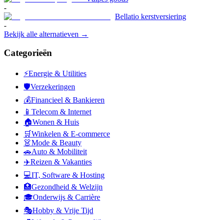
-
Bellatio kerstversiering
-
Bekijk alle alternatieven →
Categorieën
⚡
Energie & Utilities
🛡️
Verzekeringen
💰
Financieel & Bankieren
📱
Telecom & Internet
🏠
Wonen & Huis
🛒
Winkelen & E-commerce
👗
Mode & Beauty
🚗
Auto & Mobiliteit
✈️
Reizen & Vakanties
💻
IT, Software & Hosting
🏥
Gezondheid & Welzijn
🎓
Onderwijs & Carrière
🎭
Hobby & Vrije Tijd