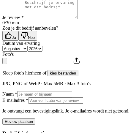
Je review *
0
/30 min
Zou je dit bedrijf aanbevelen?
Ja
Nee
Datum van ervaring
Foto's
Sleep foto's hierheen of
kies bestanden
JPG, PNG of WebP · Max
5
MB · Max
3
foto's
Naam *
E-mailadres *
Je ontvangt een bevestigingslink. Je e-mailadres wordt niet getoond.
Review plaatsen