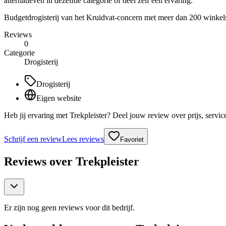
alternatieven in dezelfde categorie of deel zelf een ervaring.
Budgetdrogisterij van het Kruidvat-concern met meer dan 200 winkel
Reviews
0
Categorie
Drogisterij
Drogisterij
Eigen website
Heb jij ervaring met Trekpleister? Deel jouw review over prijs, serv
Schrijf een review
Lees reviews
Favoriet
Reviews over
Trekpleister
Er zijn nog geen reviews voor dit bedrijf.