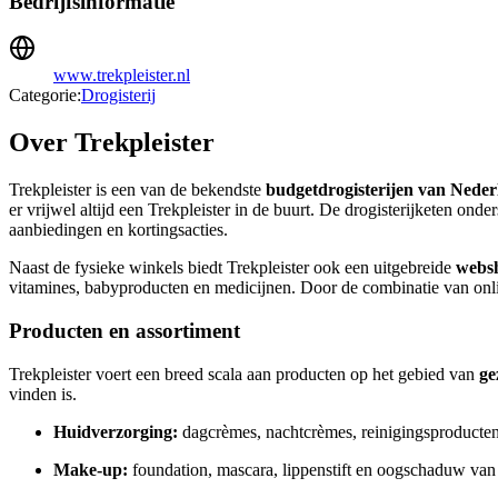
Bedrijfsinformatie
www.trekpleister.nl
Categorie:
Drogisterij
Over Trekpleister
Trekpleister is een van de bekendste
budgetdrogisterijen van Nede
er vrijwel altijd een Trekpleister in de buurt. De drogisterijketen ond
aanbiedingen en kortingsacties.
Naast de fysieke winkels biedt Trekpleister ook een uitgebreide
webs
vitamines, babyproducten en medicijnen. Door de combinatie van online
Producten en assortiment
Trekpleister voert een breed scala aan producten op het gebied van
ge
vinden is.
Huidverzorging:
dagcrèmes, nachtcrèmes, reinigingsproducte
Make-up:
foundation, mascara, lippenstift en oogschaduw van