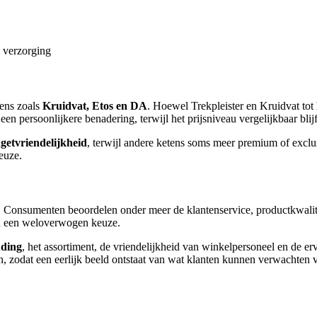
n verzorging
tens zoals
Kruidvat, Etos en DA
. Hoewel Trekpleister en Kruidvat tot 
een persoonlijkere benadering, terwijl het prijsniveau vergelijkbaar blijf
getvriendelijkheid
, terwijl andere ketens soms meer premium of excl
keuze.
r. Consumenten beoordelen onder meer de klantenservice, productkwal
an een weloverwogen keuze.
uding
, het assortiment, de vriendelijkheid van winkelpersoneel en de e
 zodat een eerlijk beeld ontstaat van wat klanten kunnen verwachten v