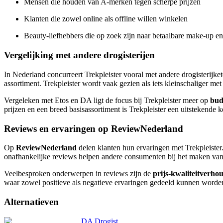
Mensen die houden van A-merken tegen scherpe prijzen
Klanten die zowel online als offline willen winkelen
Beauty-liefhebbers die op zoek zijn naar betaalbare make-up e
Vergelijking met andere drogisterijen
In Nederland concurreert Trekpleister vooral met andere drogisterijke
assortiment. Trekpleister wordt vaak gezien als iets kleinschaliger met 
Vergeleken met Etos en DA ligt de focus bij Trekpleister meer op
bud
prijzen en een breed basisassortiment is Trekpleister een uitstekende 
Reviews en ervaringen op ReviewNederland
Op
ReviewNederland
delen klanten hun ervaringen met Trekpleiste
onafhankelijke reviews helpen andere consumenten bij het maken v
Veelbesproken onderwerpen in reviews zijn de
prijs-kwaliteitverho
waar zowel positieve als negatieve ervaringen gedeeld kunnen worden,
Alternatieven
DA Drogist