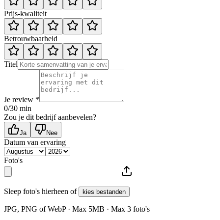
Prijs-kwaliteit
Betrouwbaarheid
Titel
Je review *
0
/30 min
Zou je dit bedrijf aanbevelen?
Ja
Nee
Datum van ervaring
Foto's
Sleep foto's hierheen of
kies bestanden
JPG, PNG of WebP · Max
5
MB · Max
3
foto's