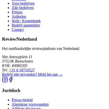
Voor bedrijven
Alle bedrijven
Prijzen
Artikelen
Help / Kennisbank
Bedrijf aanmelden
Contact
ReviewNederland
Het onafhankelijke reviewplatform van Nederland.
Van Anrooyplein 11
3752JK Bunschoten
KVK: 84983205
Tel:
+31 6 18710527
Bedrijf niet gevonden? Meld het aan →
Juridisch
Privacybeleid
Algemene voorwaarden
Affiliate disclosure