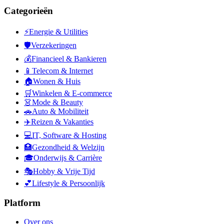
Categorieën
⚡
Energie & Utilities
🛡️
Verzekeringen
💰
Financieel & Bankieren
📱
Telecom & Internet
🏠
Wonen & Huis
🛒
Winkelen & E-commerce
👗
Mode & Beauty
🚗
Auto & Mobiliteit
✈️
Reizen & Vakanties
💻
IT, Software & Hosting
🏥
Gezondheid & Welzijn
🎓
Onderwijs & Carrière
🎭
Hobby & Vrije Tijd
💕
Lifestyle & Persoonlijk
Platform
Over ons