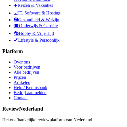
✈️
Reizen & Vakanties
💻
IT, Software & Hosting
🏥
Gezondheid & Welzijn
🎓
Onderwijs & Carrière
🎭
Hobby & Vrije Tijd
💕
Lifestyle & Persoonlijk
Platform
Over ons
Voor bedrijven
Alle bedrijven
Prijzen
Artikelen
Help / Kennisbank
Bedrijf aanmelden
Contact
ReviewNederland
Het onafhankelijke reviewplatform van Nederland.