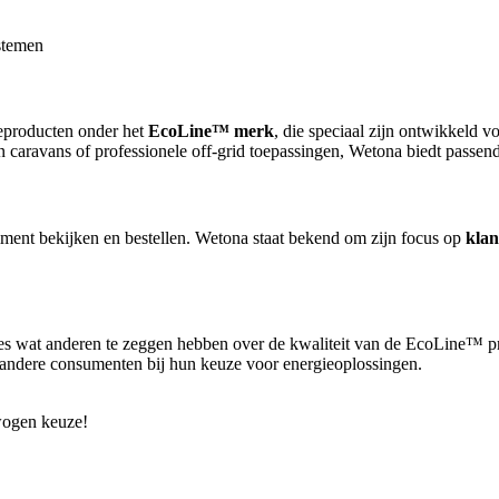
stemen
ieproducten onder het
EcoLine™ merk
, die speciaal zijn ontwikkeld 
n caravans of professionele off-grid toepassingen, Wetona biedt passen
ment bekijken en bestellen. Wetona staat bekend om zijn focus op
klan
 wat anderen te zeggen hebben over de kwaliteit van de EcoLine™ produ
 andere consumenten bij hun keuze voor energieoplossingen.
wogen keuze!