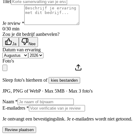
Titel
Je review *
0
/30 min
Zou je dit bedrijf aanbevelen?
Ja
Nee
Datum van ervaring
Foto's
Sleep foto's hierheen of
kies bestanden
JPG, PNG of WebP · Max
5
MB · Max
3
foto's
Naam *
E-mailadres *
Je ontvangt een bevestigingslink. Je e-mailadres wordt niet getoond.
Review plaatsen