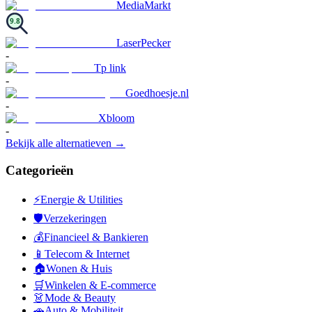
MediaMarkt
9.8
LaserPecker
-
Tp link
-
Goedhoesje.nl
-
Xbloom
-
Bekijk alle alternatieven →
Categorieën
⚡
Energie & Utilities
🛡️
Verzekeringen
💰
Financieel & Bankieren
📱
Telecom & Internet
🏠
Wonen & Huis
🛒
Winkelen & E-commerce
👗
Mode & Beauty
🚗
Auto & Mobiliteit