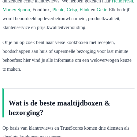
duizenden echte klantreviews. We hebben gekeken naar
HelloFresh
,
Marley Spoon
, Foodbox,
Picnic
,
Crisp
,
Flink
en
Getir
. Elk bedrijf
wordt beoordeeld op leverbetrouwbaarheid, productkwaliteit,
klantenservice en prijs-kwaliteitverhouding.
Of je nu op zoek bent naar verse kookboxen met recepten,
boodschappen aan huis of supersnelle bezorging voor last-minute
behoeftes: hier vind je alle informatie om een weloverwogen keuze
te maken.
Wat is de beste maaltijdboxen &
bezorging?
Op basis van klantreviews en TrustScores komen drie diensten als
absolute koplopers naar voren: