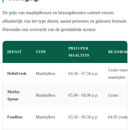
De prijs van maaltijdboxen en bezorgdiensten varieert enorm
afhankelijk van het type dienst, aantal personen en gekozen formule.
Hieronder een overzicht van de gemiddelde kosten:
PRIJS PER
DIENST
TYPE
BEZORGK
MAALTIJD
Gratis vanaf 
HelloFresh
Maaltijdbox
€4,50 - €7,50 p.p.
maaltijden
Marley
Maaltijdbox
€5,00 - €8,00 p.p.
Gratis
Spoon
Foodbox
Maaltijdbox
€3,50 - €6,50 p.p.
€4,95 (vaak a