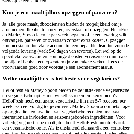
60% op je eerste boxen.
Kun je een maaltijdbox opzeggen of pauzeren?
Ja, alle grote maaltijdboxdiensten bieden de mogelijkheid om je
abonnement flexibel te pauzeren, overslaan of opzeggen. HelloFresh
en Marley Spoon laten je per week bepalen of je een levering wilt
ontvangen, pauzeren of overslaan zonder extra kosten. Opzeggen
kan meestal online via je account tot een bepaalde deadline voor de
volgende levering (vaak 5-6 dagen van tevoren). Let wel op de
specifieke voorwaarden: sommige diensten vereisen een minimale
looptijd of hebben een opzegtermijn van enkele weken. Lees de
voorwaarden goed door voordat je een abonnement afsluit.
Welke maaltijdbox is het beste voor vegetariërs?
HelloFresh en Marley Spoon bieden beide uitstekende vegetarische
en veganistische opties met wekelijks meerdere keuzemenu's.
HelloFresh heeft een aparte vegetarische lijn met 5-7 recepten per
week, van eenvoudig tot gevarieerd. Marley Spoon scoort iets hoger
op originaliteit en kwaliteit van vegetarische recepten, met vaak
internationale invloeden en seizoensgebonden ingrediënten. Voor
volledig veganistische maaltijden heeft HelloFresh inmiddels ook
een veganistische optie. Als je uitsluitend plantaardig eet, controleer
dan goed het wekelijkse menu, want niet alle diensten bieden elke