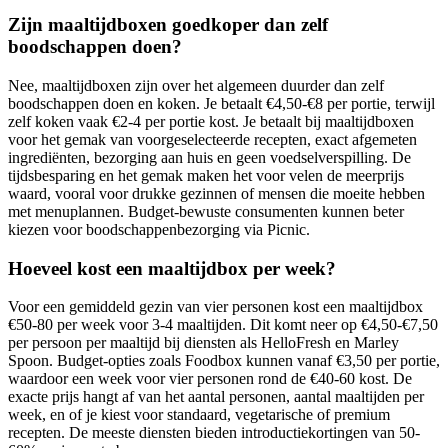
Zijn maaltijdboxen goedkoper dan zelf
boodschappen doen?
Nee, maaltijdboxen zijn over het algemeen duurder dan zelf
boodschappen doen en koken. Je betaalt €4,50-€8 per portie, terwijl
zelf koken vaak €2-4 per portie kost. Je betaalt bij maaltijdboxen
voor het gemak van voorgeselecteerde recepten, exact afgemeten
ingrediënten, bezorging aan huis en geen voedselverspilling. De
tijdsbesparing en het gemak maken het voor velen de meerprijs
waard, vooral voor drukke gezinnen of mensen die moeite hebben
met menuplannen. Budget-bewuste consumenten kunnen beter
kiezen voor boodschappenbezorging via Picnic.
Hoeveel kost een maaltijdbox per week?
Voor een gemiddeld gezin van vier personen kost een maaltijdbox
€50-80 per week voor 3-4 maaltijden. Dit komt neer op €4,50-€7,50
per persoon per maaltijd bij diensten als HelloFresh en Marley
Spoon. Budget-opties zoals Foodbox kunnen vanaf €3,50 per portie,
waardoor een week voor vier personen rond de €40-60 kost. De
exacte prijs hangt af van het aantal personen, aantal maaltijden per
week, en of je kiest voor standaard, vegetarische of premium
recepten. De meeste diensten bieden introductiekortingen van 50-