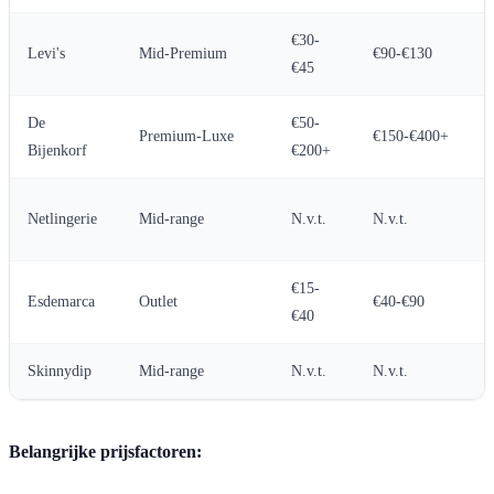
€30-
Levi's
Mid-Premium
€90-€130
€45
De
€50-
Premium-Luxe
€150-€400+
Bijenkorf
€200+
Netlingerie
Mid-range
N.v.t.
N.v.t.
€15-
Esdemarca
Outlet
€40-€90
€40
Skinnydip
Mid-range
N.v.t.
N.v.t.
Belangrijke prijsfactoren: