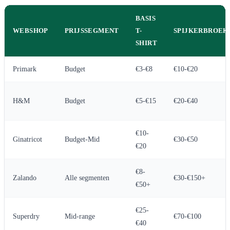
BASIS
WEBSHOP
PRIJSSEGMENT
T-
SPIJKERBROEK
SHIRT
Primark
Budget
€3-€8
€10-€20
H&M
Budget
€5-€15
€20-€40
€10-
Ginatricot
Budget-Mid
€30-€50
€20
€8-
Zalando
Alle segmenten
€30-€150+
€50+
€25-
Superdry
Mid-range
€70-€100
€40