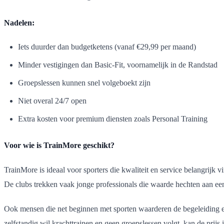
Nadelen:
Iets duurder dan budgetketens (vanaf €29,99 per maand)
Minder vestigingen dan Basic-Fit, voornamelijk in de Randstad
Groepslessen kunnen snel volgeboekt zijn
Niet overal 24/7 open
Extra kosten voor premium diensten zoals Personal Training
Voor wie is TrainMore geschikt?
TrainMore is ideaal voor sporters die kwaliteit en service belangrijk v
De clubs trekken vaak jonge professionals die waarde hechten aan ee
Ook mensen die net beginnen met sporten waarderen de begeleiding en
zelfstandig wil krachttrainen en geen groepslessen volgt, kan de prijs