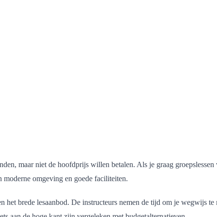
inden, maar niet de hoofdprijs willen betalen. Als je graag groepslessen 
n moderne omgeving en goede faciliteiten.
 het brede lesaanbod. De instructeurs nemen de tijd om je wegwijs te
 iets aan de hoge kant zijn vergeleken met budgetalternatieven.