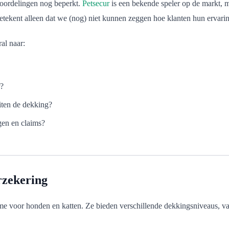
eoordelingen nog beperkt.
Petsecur
is een bekende speler op de markt, 
 betekent alleen dat we (nog) niet kunnen zeggen hoe klanten hun ervar
al naar:
r?
iten de dekking?
gen en claims?
rzekering
e voor honden en katten. Ze bieden verschillende dekkingsniveaus, van