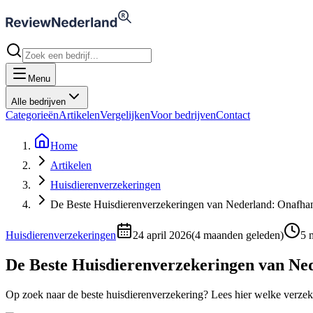
Menu
Alle bedrijven
Categorieën
Artikelen
Vergelijken
Voor bedrijven
Contact
Home
Artikelen
Huisdierenverzekeringen
De Beste Huisdierenverzekeringen van Nederland: Onafhan
Huisdierenverzekeringen
24 april 2026
(
4 maanden geleden
)
5
m
De Beste Huisdierenverzekeringen van Ne
Op zoek naar de beste huisdierenverzekering? Lees hier welke verzeke