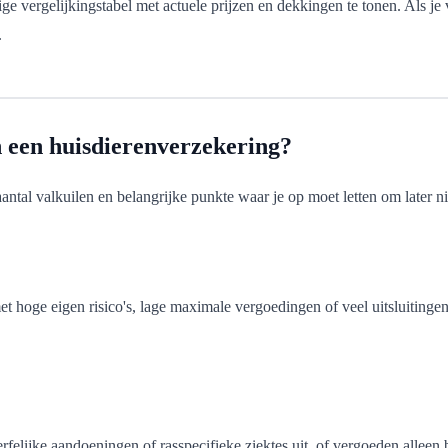
rgelijkingstabel met actuele prijzen en dekkingen te tonen. Als je ve
.
n een huisdierenverzekering?
aantal valkuilen en belangrijke punkte waar je op moet letten om later n
 hoge eigen risico's, lage maximale vergoedingen of veel uitsluitingen. 
erfelijke aandoeningen of rasspecifieke ziektes uit, of vergoeden allee