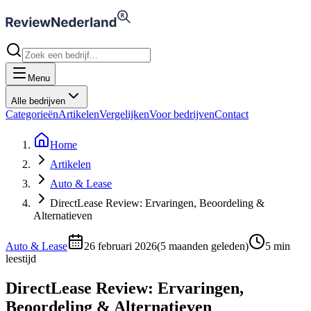
Menu
Alle bedrijven
Categorieën
Artikelen
Vergelijken
Voor bedrijven
Contact
Home
Artikelen
Auto & Lease
DirectLease Review: Ervaringen, Beoordeling &
Alternatieven
Auto & Lease
26 februari 2026
(
5 maanden geleden
)
5
min
leestijd
DirectLease Review: Ervaringen,
Beoordeling & Alternatieven