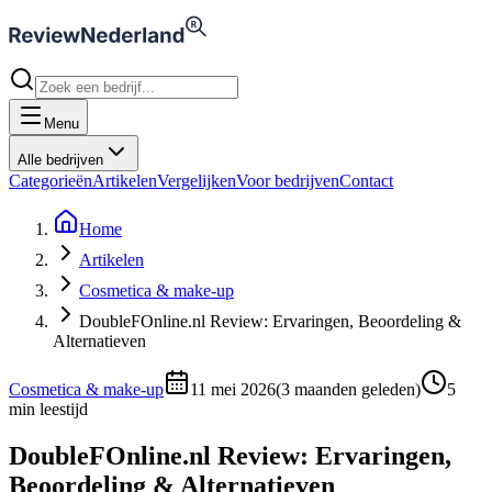
Menu
Alle bedrijven
Categorieën
Artikelen
Vergelijken
Voor bedrijven
Contact
Home
Artikelen
Cosmetica & make-up
DoubleFOnline.nl Review: Ervaringen, Beoordeling &
Alternatieven
Cosmetica & make-up
11 mei 2026
(
3 maanden geleden
)
5
min leestijd
DoubleFOnline.nl Review: Ervaringen,
Beoordeling & Alternatieven