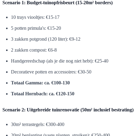
Scenario 1: Budget-tuinopfrisbeurt (15-20m² borders)
10 trays viooltjes: €15-17
5 potten primula's: €15-20
3 zakken potgrond (120 liter): €9-12
2 zakken compost: €6-8
Handgereedschap (als je die nog niet hebt): €25-40
Decoratieve potten en accessoires: €30-50
Totaal Gamma: ca. €100-130
Totaal Hornbach: ca. €120-150
Scenario 2: Uitgebreide tuinrenovatie (50m² inclusief bestrating)
30m² terrastegels: €300-400
20m² beplanting (vaste planten, struiken): €250-400