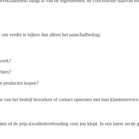
 werkzaamheid hangt af van de ingrediënten, de concentratie daarvan en 
k om verder te kijken dan alleen het aanschafbedrag:
 week?
chten?
nde producten kopen?
ite van het bedrijf bezoeken of contact opnemen met hun klantenservice
len of de prijs-kwaliteitverhouding voor jou klopt. In een latere sectie