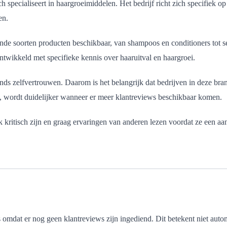
zich specialiseert in haargroeimiddelen. Het bedrijf richt zich specifiek
en.
lende soorten producten beschikbaar, van shampoos en conditioners tot
 ontwikkeld met specifieke kennis over haaruitval en haargroei.
ds zelfvertrouwen. Daarom is het belangrijk dat bedrijven in deze bran
, wordt duidelijker wanneer er meer klantreviews beschikbaar komen.
k kritisch zijn en graag ervaringen van anderen lezen voordat ze een a
omdat er nog geen klantreviews zijn ingediend. Dit betekent niet autom