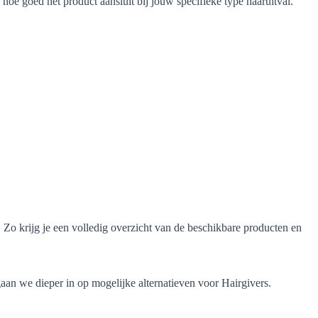
hoe goed het product aansluit bij jouw specifieke type haaruitval.
. Zo krijg je een volledig overzicht van de beschikbare producten en
 gaan we dieper in op mogelijke alternatieven voor Hairgivers.