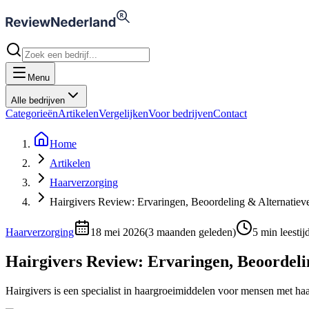
Menu
Alle bedrijven
Categorieën
Artikelen
Vergelijken
Voor bedrijven
Contact
Home
Artikelen
Haarverzorging
Hairgivers Review: Ervaringen, Beoordeling & Alternatiev
Haarverzorging
18 mei 2026
(
3 maanden geleden
)
5
min leestij
Hairgivers Review: Ervaringen, Beoordeli
Hairgivers is een specialist in haargroeimiddelen voor mensen met haar