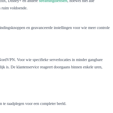
tflix, Disney+ en andere
streamingdiensten
, hoewel niet alle
n ruim voldoende.
bindingsknoppen en geavanceerde instellingen voor wie meer controle
f NordVPN. Voor wie specifieke serverlocaties in minder gangbare
ijk is. De klantenservice reageert doorgaans binnen enkele uren,
n te raadplegen voor een completer beeld.