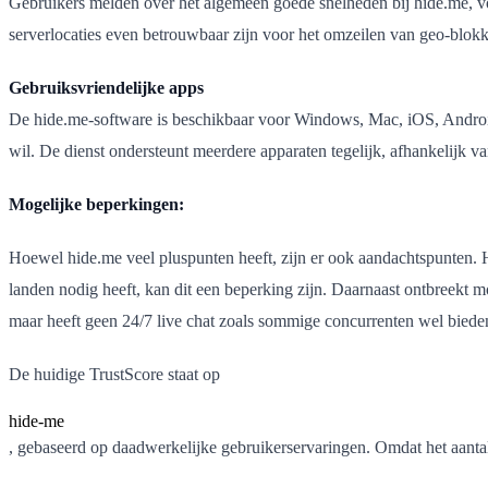
Gebruikers melden over het algemeen goede snelheden bij hide.me, v
serverlocaties even betrouwbaar zijn voor het omzeilen van geo-blo
Gebruiksvriendelijke apps
De hide.me-software is beschikbaar voor Windows, Mac, iOS, Android
wil. De dienst ondersteunt meerdere apparaten tegelijk, afhankelijk 
Mogelijke beperkingen:
Hoewel hide.me veel pluspunten heeft, zijn er ook aandachtspunten. H
landen nodig heeft, kan dit een beperking zijn. Daarnaast ontbreekt m
maar heeft geen 24/7 live chat zoals sommige concurrenten wel biede
De huidige TrustScore staat op
hide-me
, gebaseerd op daadwerkelijke gebruikerservaringen. Omdat het aantal