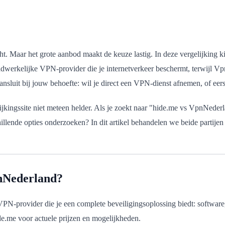
ht. Maar het grote aanbod maakt de keuze lastig. In deze vergelijking 
aadwerkelijke VPN-provider die je internetverkeer beschermt, terwijl 
aansluit bij jouw behoefte: wil je direct een VPN-dienst afnemen, of eer
jkingssite niet meteen helder. Als je zoekt naar "hide.me vs VpnNederl
llende opties onderzoeken? In dit artikel behandelen we beide partijen
pnNederland?
 VPN-provider die je een complete beveiligingsoplossing biedt: software,
de.me voor actuele prijzen en mogelijkheden.