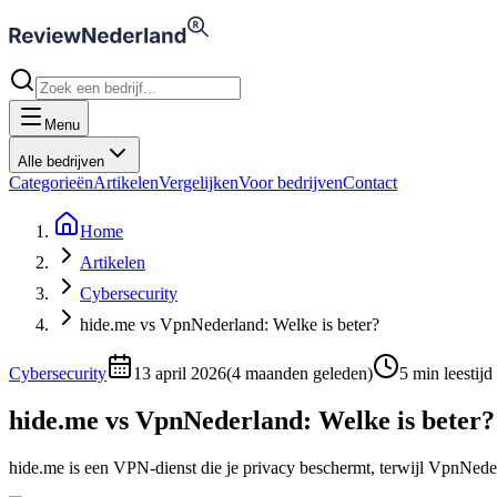
Menu
Alle bedrijven
Categorieën
Artikelen
Vergelijken
Voor bedrijven
Contact
Home
Artikelen
Cybersecurity
hide.me vs VpnNederland: Welke is beter?
Cybersecurity
13 april 2026
(
4 maanden geleden
)
5
min leestijd
hide.me vs VpnNederland: Welke is beter?
hide.me is een VPN-dienst die je privacy beschermt, terwijl VpnNederl