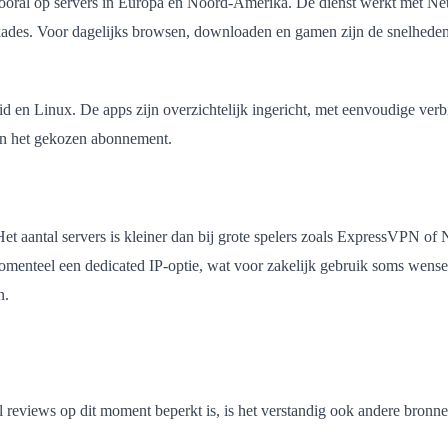
ooral op servers in Europa en Noord-Amerika. De dienst werkt met Ne
kkades. Voor dagelijks browsen, downloaden en gamen zijn de snelhede
 en Linux. De apps zijn overzichtelijk ingericht, met eenvoudige ver
van het gekozen abonnement.
et aantal servers is kleiner dan bij grote spelers zoals ExpressVPN o
omenteel een dedicated IP-optie, wat voor zakelijk gebruik soms wensel
n.
 reviews op dit moment beperkt is, is het verstandig ook andere bronne