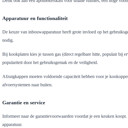
Denk ook aan een apothekerskast voor smalle ruimtes, een hoge voorra
Apparatuur en functionaliteit
De keuze van inbouwapparatuur heeft grote invloed op het gebruiksge
nodig.
Bij kookplaten kies je tussen gas (direct regelbare hitte, populair bij 
populariteit door het gebruiksgemak en de veiligheid.
Afzuigkappen moeten voldoende capaciteit hebben voor je kookopper
afvoersystemen naar buiten.
Garantie en service
Informeer naar de garantievoorwaarden voordat je een keuken koopt. S
apparatuur.