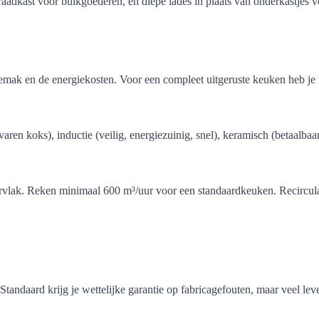
adkast voor bulkgoederen, en diepe lades in plaats van onderkastjes vo
mak en de energiekosten. Voor een compleet uitgeruste keuken heb je 
ervaren koks), inductie (veilig, energiezuinig, snel), keramisch (betaalb
vlak. Reken minimaal 600 m³/uur voor een standaardkeuken. Recirculat
tandaard krijg je wettelijke garantie op fabricagefouten, maar veel lev