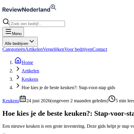
Menu
Alle bedrijven
Categorieën
Artikelen
Vergelijken
Voor bedrijven
Contact
Home
Artikelen
Keukens
Hoe kies je de beste keuken?: Stap-voor-stap gids
Keukens
24 juni 2026
(
ongeveer 2 maanden geleden
)
5
min lees
Hoe kies je de beste keuken?: Stap-voor-st
Een nieuwe keuken is een grote investering. Deze gids helpt je stap vo