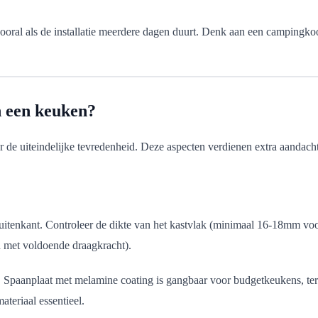
vooral als de installatie meerdere dagen duurt. Denk aan een campingko
n een keuken?
or de uiteindelijke tevredenheid. Deze aspecten verdienen extra aandacht
buitenkant. Controleer de dikte van het kastvlak (minimaal 16-18mm vo
id met voldoende draagkracht).
e. Spaanplaat met melamine coating is gangbaar voor budgetkeukens, te
teriaal essentieel.