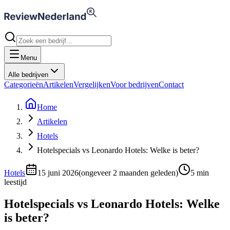
Menu
Alle bedrijven
Categorieën
Artikelen
Vergelijken
Voor bedrijven
Contact
Home
Artikelen
Hotels
Hotelspecials vs Leonardo Hotels: Welke is beter?
Hotels
15 juni 2026
(
ongeveer 2 maanden geleden
)
5
min
leestijd
Hotelspecials vs Leonardo Hotels: Welke
is beter?