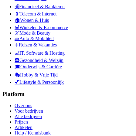
💰
Financieel & Bankieren
📱
Telecom & Internet
🏠
Wonen & Huis
🛒
Winkelen & E-commerce
👗
Mode & Beauty
🚗
Auto & Mobiliteit
✈️
Reizen & Vakanties
💻
IT, Software & Hosting
🏥
Gezondheid & Welzijn
🎓
Onderwijs & Carrière
🎭
Hobby & Vrije Tijd
💕
Lifestyle & Persoonlijk
Platform
Over ons
Voor bedrijven
Alle bedrijven
Prijzen
Artikelen
Help / Kennisbank