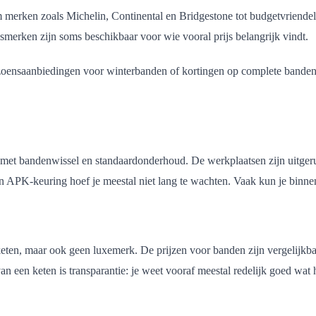
erken zoals Michelin, Continental en Bridgestone tot budgetvriendelij
smerken zijn soms beschikbaar voor wie vooral prijs belangrijk vindt.
eizoensaanbiedingen voor winterbanden of kortingen op complete bandens
met bandenwissel en standaardonderhoud. De werkplaatsen zijn uitgerus
n APK-keuring hoef je meestal niet lang te wachten. Vaak kun je binne
keten, maar ook geen luxemerk. De prijzen voor banden zijn vergelijkb
n een keten is transparantie: je weet vooraf meestal redelijk goed wat h