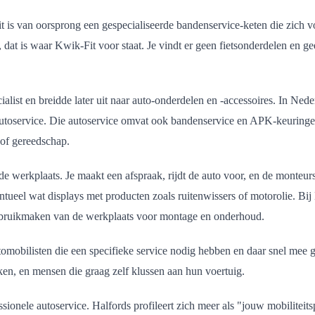
Fit is van oorsprong een gespecialiseerde bandenservice-keten die zich
 dat is waar Kwik-Fit voor staat. Je vindt er geen fietsonderdelen en gee
cialist en breidde later uit naar auto-onderdelen en -accessoires. In Ne
 autoservice. Die autoservice omvat ook bandenservice en APK-keuringen,
 of gereedschap.
de werkplaats. Je maakt een afspraak, rijdt de auto voor, en de monteurs
tueel wat displays met producten zoals ruitenwissers of motorolie. Bij
f gebruikmaken van de werkplaats voor montage en onderhoud.
tomobilisten die een specifieke service nodig hebben en daar snel mee 
eken, en mensen die graag zelf klussen aan hun voertuig.
ionele autoservice. Halfords profileert zich meer als "jouw mobiliteits