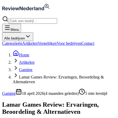
Menu
Alle bedrijven
Categorieën
Artikelen
Vergelijken
Voor bedrijven
Contact
Home
Artikelen
Gaming
Lamar Games Review: Ervaringen, Beoordeling &
Alternatieven
Gaming
18 april 2026
(
4 maanden geleden
)
5
min leestijd
Lamar Games Review: Ervaringen,
Beoordeling & Alternatieven