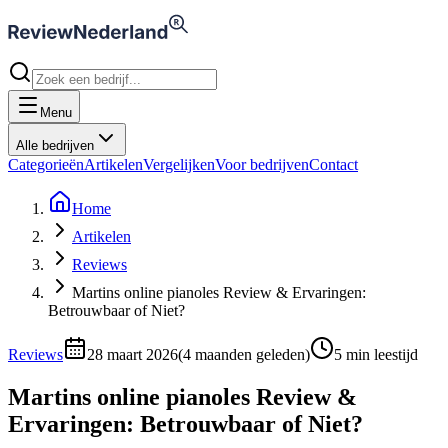
Menu
Alle bedrijven
Categorieën
Artikelen
Vergelijken
Voor bedrijven
Contact
Home
Artikelen
Reviews
Martins online pianoles Review & Ervaringen:
Betrouwbaar of Niet?
Reviews
28 maart 2026
(
4 maanden geleden
)
5
min leestijd
Martins online pianoles Review &
Ervaringen: Betrouwbaar of Niet?