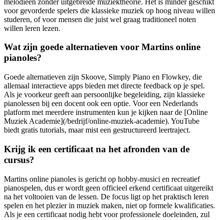
melodieën zonder uitgebreide muziektheorie. Het is minder geschikt
voor gevorderde spelers die klassieke muziek op hoog niveau willen
studeren, of voor mensen die juist wel graag traditioneel noten
willen leren lezen.
Wat zijn goede alternatieven voor Martins online
pianoles?
Goede alternatieven zijn Skoove, Simply Piano en Flowkey, die
allemaal interactieve apps bieden met directe feedback op je spel.
Als je voorkeur geeft aan persoonlijke begeleiding, zijn klassieke
pianolessen bij een docent ook een optie. Voor een Nederlands
platform met meerdere instrumenten kun je kijken naar de [Online
Muziek Academie](/bedrijf/online-muziek-academie). YouTube
biedt gratis tutorials, maar mist een gestructureerd leertraject.
Krijg ik een certificaat na het afronden van de
cursus?
Martins online pianoles is gericht op hobby-musici en recreatief
pianospelen, dus er wordt geen officieel erkend certificaat uitgereikt
na het voltooien van de lessen. De focus ligt op het praktisch leren
spelen en het plezier in muziek maken, niet op formele kwalificaties.
Als je een certificaat nodig hebt voor professionele doeleinden, zul