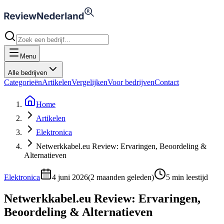
Menu
Alle bedrijven
Categorieën
Artikelen
Vergelijken
Voor bedrijven
Contact
Home
Artikelen
Elektronica
Netwerkkabel.eu Review: Ervaringen, Beoordeling &
Alternatieven
Elektronica
4 juni 2026
(
2 maanden geleden
)
5
min leestijd
Netwerkkabel.eu Review: Ervaringen,
Beoordeling & Alternatieven