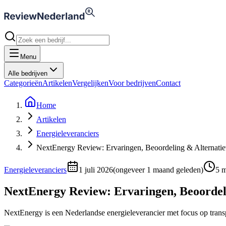
Menu
Alle bedrijven
Categorieën
Artikelen
Vergelijken
Voor bedrijven
Contact
Home
Artikelen
Energieleveranciers
NextEnergy Review: Ervaringen, Beoordeling & Alternati
Energieleveranciers
1 juli 2026
(
ongeveer 1 maand geleden
)
5
mi
NextEnergy Review: Ervaringen, Beoordel
NextEnergy is een Nederlandse energieleverancier met focus op transpa