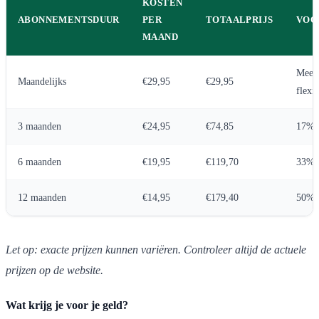
KOSTEN
ABONNEMENTSDUUR
PER
TOTAALPRIJS
VOO
MAAND
Mees
Maandelijks
€29,95
€29,95
flexib
3 maanden
€24,95
€74,85
17% 
6 maanden
€19,95
€119,70
33% 
12 maanden
€14,95
€179,40
50% 
Let op: exacte prijzen kunnen variëren. Controleer altijd de actuele
prijzen op de website.
Wat krijg je voor je geld?