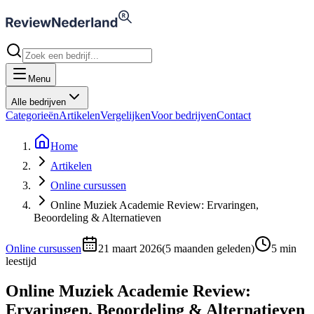
Menu
Alle bedrijven
Categorieën
Artikelen
Vergelijken
Voor bedrijven
Contact
Home
Artikelen
Online cursussen
Online Muziek Academie Review: Ervaringen,
Beoordeling & Alternatieven
Online cursussen
21 maart 2026
(
5 maanden geleden
)
5
min
leestijd
Online Muziek Academie Review:
Ervaringen, Beoordeling & Alternatieven