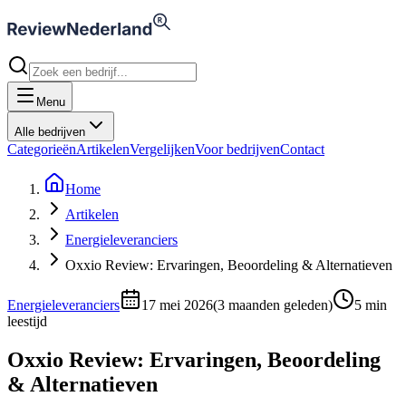
Menu
Alle bedrijven
Categorieën
Artikelen
Vergelijken
Voor bedrijven
Contact
Home
Artikelen
Energieleveranciers
Oxxio Review: Ervaringen, Beoordeling & Alternatieven
Energieleveranciers
17 mei 2026
(
3 maanden geleden
)
5
min
leestijd
Oxxio Review: Ervaringen, Beoordeling
& Alternatieven