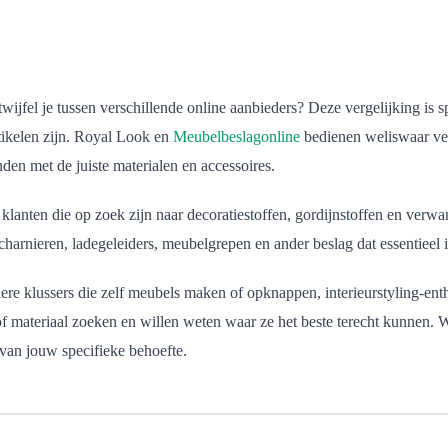
twijfel je tussen verschillende online aanbieders? Deze vergelijking is 
rtikelen zijn. Royal Look en
Meubelbeslagonline
bedienen weliswaar ver
den met de juiste materialen en accessoires.
 klanten die op zoek zijn naar decoratiestoffen, gordijnstoffen en verw
scharnieren, ladegeleiders, meubelgrepen en ander beslag dat essentieel
liere klussers die zelf meubels maken of opknappen, interieurstyling-en
 materiaal zoeken en willen weten waar ze het beste terecht kunnen. We
 van jouw specifieke behoefte.