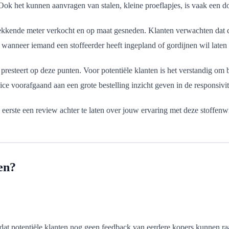
Ook het kunnen aanvragen van stalen, kleine proeflapjes, is vaak een d
rekkende meter verkocht en op maat gesneden. Klanten verwachten dat d
al wanneer iemand een stoffeerder heeft ingepland of gordijnen wil laten
steert op deze punten. Voor potentiële klanten is het verstandig om bi
e voorafgaand aan een grote bestelling inzicht geven in de responsivit
eerste een review achter te laten over jouw ervaring met deze stoffenw
en?
 dat potentiële klanten nog geen feedback van eerdere kopers kunnen r