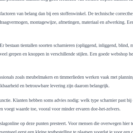
actoren van belang dan bij een stoffenwinkel. De technische correcthei
: draagvermogen, montagewijze, afmetingen, materiaal en afwerking. Ee
 bestaan tientallen soorten scharnieren (opliggend, inliggend, blind, met
veel grepen en knoppen in verschillende stijlen. Een goede webshop hel
essionals zoals meubelmakers en timmerlieden werken vaak met planning 
ikbaarheid en betrouwbare levering zijn daarom belangrijk.
functie. Klanten hebben soms advies nodig: welk type scharnier past bij
n voegt waarde toe, vooral voor minder ervaren doe-het-zelvers.
agonline op deze punten presteert. Voor mensen die overwegen hier te b
ventueel eerst een kleine testbestelling te plaatsen voordat je voor een 