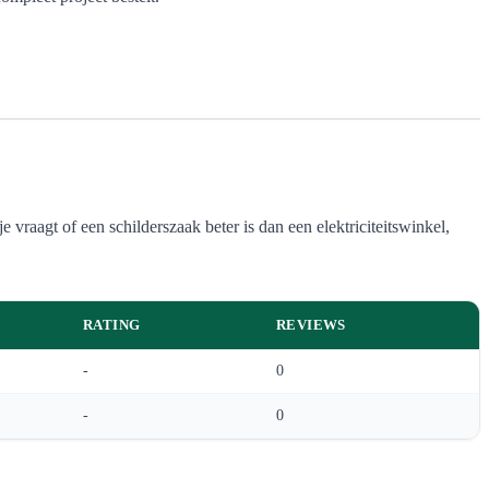
 vraagt of een schilderszaak beter is dan een elektriciteitswinkel,
RATING
REVIEWS
-
0
-
0