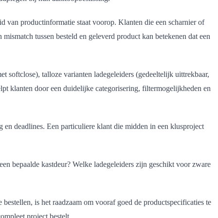
d van productinformatie staat voorop. Klanten die een scharnier of
n mismatch tussen besteld en geleverd product kan betekenen dat een
 softclose), talloze varianten ladegeleiders (gedeeltelijk uittrekbaar,
pt klanten door een duidelijke categorisering, filtermogelijkheden en
en deadlines. Een particuliere klant die midden in een klusproject
 een bepaalde kastdeur? Welke ladegeleiders zijn geschikt voor zware
estellen, is het raadzaam om vooraf goed de productspecificaties te
compleet project bestelt.