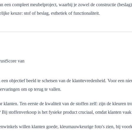
n een compleet meubelproject, waarbij je zowel de constructie (beslag) 
jke keuze: stof of beslag, esthetiek of functionaliteit.
rustScore van
 een objectief beeld te schetsen van de klanttevredenheid. Voor een nieu
tervaringen om op terug te vallen.
or klanten. Ten eerste de kwaliteit van de stoffen zelf: zijn de kleuren 
 Bij stoffenverkoop is het fysieke product cruciaal, omdat klanten vaak
fenwinkels willen klanten goede, kleurnauwkeurige foto's zien, bij voorke