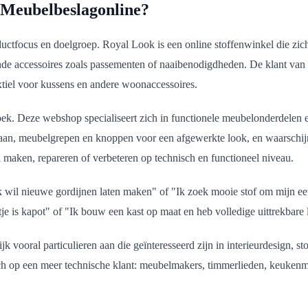
n Meubelbeslagonline?
uctfocus en doelgroep. Royal Look is een online stoffenwinkel die zich 
ende accessoires zoals passementen of naaibenodigdheden. De klant van R
extiel voor kussens en andere woonaccessoires.
oek. Deze webshop specialiseert zich in functionele meubelonderdelen 
 gaan, meubelgrepen en knoppen voor een afgewerkte look, en waarschijnl
 maken, repareren of verbeteren op technisch en functioneel niveau.
: "Ik wil nieuwe gordijnen laten maken" of "Ik zoek mooie stof om mijn
e is kapot" of "Ik bouw een kast op maat en heb volledige uittrekbare 
 vooral particulieren aan die geïnteresseerd zijn in interieurdesign, st
zich op een meer technische klant: meubelmakers, timmerlieden, keuken