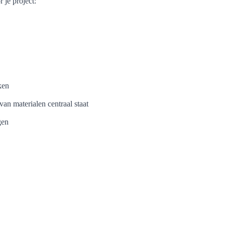
 je project:
ken
 van materialen centraal staat
gen