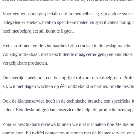
Voor een webshop gespecialiseerd in meubelbeslag zijn andere succesf
ladegeleider zoeken, hebben specifieke maten en specificaties nodig
heel meubelproject stil komt te liggen.
Het assortiment en de vindbaarheid zijn cruciaal in de beslagbranche. Er
volledig uittrekbaar, met verschillende draagvermogens) en eindeloos 
vergelijkbare producten.
De levertijd speelt ook een belangrijke rol voor deze doelgroep. Prof
zit, wil niet dagen wachten op één ontbrekend scharnier. Snelle besch
Ook de klantenservice heeft in de technische branche een specifieke 
laden? Een deskundige klantenservice die helpt bij productkeuzevrage
Zonder beschikbare reviews kunnen we niet inschatten hoe Meubelbesl
controleren, bij twijfel contact op te nemen met de klantenservice, en e