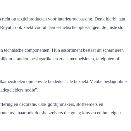
richt op textielproducten voor interieurtoepassing. Denk hierbij aan
oyal Look zoekt vooral naar esthetische oplossingen: de juiste stof
en technische componenten. Hun assortiment bestaat uit scharnieren
ijk ook andere beslagartikelen zoals meubelsloten, tafelpoten of
 eetkamerstoelen opnieuw te bekleden". Je bezoekt Meubelbeslagonline
ladegeleiders nodig".
offering en decoratie. Ook gordijnmakers, stoffeerders en
monteurs, maar ook doe-het-zelvers die graag klussen en hun eigen