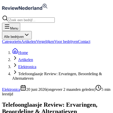
Menu
Alle bedrijven
Categorieën
Artikelen
Vergelijken
Voor bedrijven
Contact
Home
Artikelen
Elektronica
Telefoonglaasje Review: Ervaringen, Beoordeling &
Alternatieven
Elektronica
20 juni 2026
(
ongeveer 2 maanden geleden
)
5
min
leestijd
Telefoonglaasje Review: Ervaringen,
Beoordeling & Alternatieven