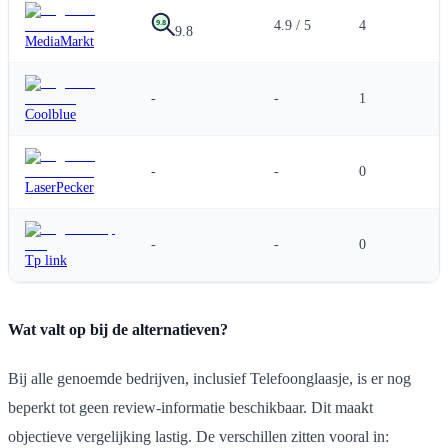
9.8
4.9 / 5
4
9.8
MediaMarkt
-
-
1
Coolblue
-
-
0
LaserPecker
-
-
0
Tp link
Wat valt op bij de alternatieven?
Bij alle genoemde bedrijven, inclusief Telefoonglaasje, is er nog
beperkt tot geen review-informatie beschikbaar. Dit maakt
objectieve vergelijking lastig. De verschillen zitten vooral in: