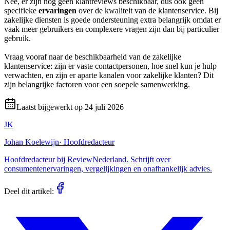
Nee, er zijn nog geen klantreviews beschikbaar, dus ook geen
specifieke
ervaringen
over de kwaliteit van de klantenservice. Bij
zakelijke diensten is goede ondersteuning extra belangrijk omdat er
vaak meer gebruikers en complexere vragen zijn dan bij particulier
gebruik.
Vraag vooraf naar de beschikbaarheid van de zakelijke
klantenservice: zijn er vaste contactpersonen, hoe snel kun je hulp
verwachten, en zijn er aparte kanalen voor zakelijke klanten? Dit
zijn belangrijke factoren voor een soepele samenwerking.
Laatst bijgewerkt op
24 juli 2026
JK
Johan Koelewijn
·
Hoofdredacteur
Hoofdredacteur bij ReviewNederland. Schrijft over
consumentenervaringen, vergelijkingen en onafhankelijk advies.
Deel dit artikel: