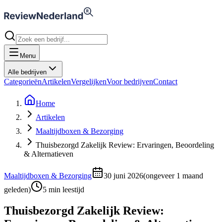
Menu
Alle bedrijven
Categorieën
Artikelen
Vergelijken
Voor bedrijven
Contact
Home
Artikelen
Maaltijdboxen & Bezorging
Thuisbezorgd Zakelijk Review: Ervaringen, Beoordeling
& Alternatieven
Maaltijdboxen & Bezorging
30 juni 2026
(
ongeveer 1 maand
geleden
)
5
min leestijd
Thuisbezorgd Zakelijk Review: