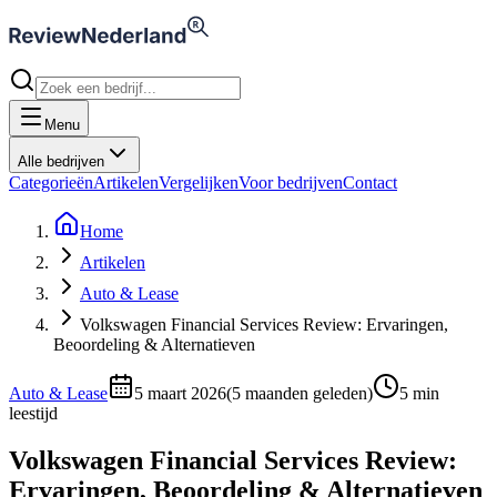
Menu
Alle bedrijven
Categorieën
Artikelen
Vergelijken
Voor bedrijven
Contact
Home
Artikelen
Auto & Lease
Volkswagen Financial Services Review: Ervaringen,
Beoordeling & Alternatieven
Auto & Lease
5 maart 2026
(
5 maanden geleden
)
5
min
leestijd
Volkswagen Financial Services Review:
Ervaringen, Beoordeling & Alternatieven