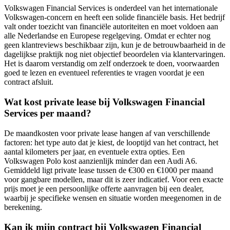
Volkswagen Financial Services is onderdeel van het internationale
Volkswagen-concern en heeft een solide financiële basis. Het bedrijf
valt onder toezicht van financiële autoriteiten en moet voldoen aan
alle Nederlandse en Europese regelgeving. Omdat er echter nog
geen klantreviews beschikbaar zijn, kun je de betrouwbaarheid in de
dagelijkse praktijk nog niet objectief beoordelen via klantervaringen.
Het is daarom verstandig om zelf onderzoek te doen, voorwaarden
goed te lezen en eventueel referenties te vragen voordat je een
contract afsluit.
Wat kost private lease bij Volkswagen Financial
Services per maand?
De maandkosten voor private lease hangen af van verschillende
factoren: het type auto dat je kiest, de looptijd van het contract, het
aantal kilometers per jaar, en eventuele extra opties. Een
Volkswagen Polo kost aanzienlijk minder dan een Audi A6.
Gemiddeld ligt private lease tussen de €300 en €1000 per maand
voor gangbare modellen, maar dit is zeer indicatief. Voor een exacte
prijs moet je een persoonlijke offerte aanvragen bij een dealer,
waarbij je specifieke wensen en situatie worden meegenomen in de
berekening.
Kan ik mijn contract bij Volkswagen Financial