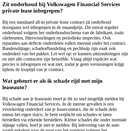
Zit onderhoud bij Volkswagen Financial Services
private lease inbegrepen?
Bij een standaard all-in private lease contract zit onderhoud
doorgaans wel inbegrepen in de maandprijs. Dit omvat regulier
onderhoud volgens het onderhoudsschema van de fabrikant, zoals
oliebeurten, filterwisselingen en periodieke inspecties. Ook
reparaties aan defecte onderdelen vallen meestal onder het contract.
Bandenslijtage, schadeafhandeling en pechhulp zijn vaak ook
onderdeel van het pakket. Let wel op: er kunnen uitzonderingen zijn
en niet alle contracten zijn hetzelfde. Vraag altijd expliciet wat
precies is inbegrepen en wat niet, zodat je geen verrassingen krijgt
tijdens de looptijd van je contract.
Wat gebeurt er als ik schade rijd met mijn
leaseauto?
Bij schade aan je leaseauto moet je dit zo snel mogelijk melden bij
Volkswagen Financial Services. In de meeste gevallen is een
verzekering onderdeel van je leasecontract, die de schade dekt
minus het eigen risico. Je bent verplicht om schades te laten
herstellen via erkende herstellers. Kleine schades die onder normale
slijtage vallen, hoef je niet te melden. Bij inlevering van de auto
wordt gekeken naar de staat van het voertuig volgens het