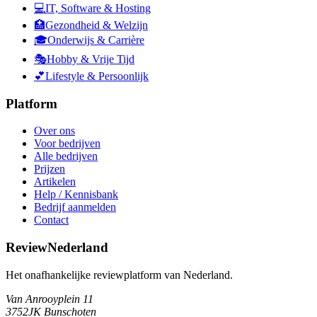
💻
IT, Software & Hosting
🏥
Gezondheid & Welzijn
🎓
Onderwijs & Carrière
🎭
Hobby & Vrije Tijd
💕
Lifestyle & Persoonlijk
Platform
Over ons
Voor bedrijven
Alle bedrijven
Prijzen
Artikelen
Help / Kennisbank
Bedrijf aanmelden
Contact
ReviewNederland
Het onafhankelijke reviewplatform van Nederland.
Van Anrooyplein 11
3752JK Bunschoten