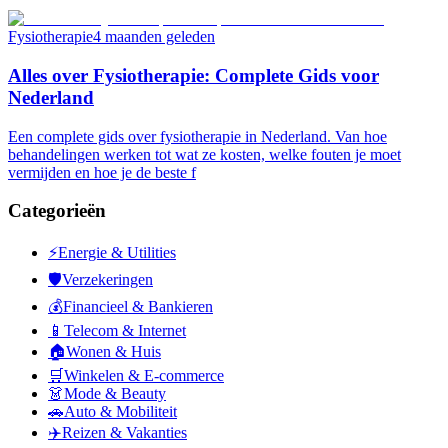
Fysiotherapie
4 maanden geleden
Alles over Fysiotherapie: Complete Gids voor
Nederland
Een complete gids over fysiotherapie in Nederland. Van hoe
behandelingen werken tot wat ze kosten, welke fouten je moet
vermijden en hoe je de beste f
Categorieën
⚡
Energie & Utilities
🛡️
Verzekeringen
💰
Financieel & Bankieren
📱
Telecom & Internet
🏠
Wonen & Huis
🛒
Winkelen & E-commerce
👗
Mode & Beauty
🚗
Auto & Mobiliteit
✈️
Reizen & Vakanties