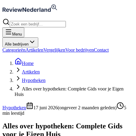
Menu
Alle bedrijven
Categorieën
Artikelen
Vergelijken
Voor bedrijven
Contact
Home
Artikelen
Hypotheken
Alles over hypotheken: Complete Gids voor je Eigen
Huis
Hypotheken
17 juni 2026
(
ongeveer 2 maanden geleden
)
5
min leestijd
Alles over hypotheken: Complete Gids
voor je Eigen Huis