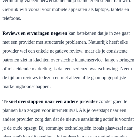
verbinding via een netwerkkabel altijd stabieler en sneller dan wifi.
Gebruik wifi vooral voor mobiele apparaten als laptops, tablets en
telefoons.
Reviews en ervaringen negeren
kan betekenen dat je in zee gaat
met een provider met structurele problemen. Natuurlijk heeft elke
provider wel een enkele negatieve review, maar als je consistente
patronen ziet in klachten over slechte klantenservice, lange storingen
of misleidende marketing, is dat een serieuze waarschuwing. Neem
de tijd om reviews te lezen en niet alleen af te gaan op gepolijste
marketingboodschappen.
Te snel overstappen naar een andere provider
zonder goed te
plannen kan zorgen voor internetuitval. Als je overstapt naar een
andere provider, zorg dan dat de nieuwe aansluiting actief is voordat
je de oude opzegt. Bij sommige technologieën (zoals glasvezel naar
glasvezel) kan dit naadloos, bij andere kan er een periode zonder