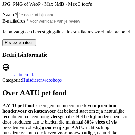
JPG, PNG of WebP · Max
5
MB · Max
3
foto's
Naam *
E-mailadres *
Je ontvangt een bevestigingslink. Je e-mailadres wordt niet getoond.
Review plaatsen
Bedrijfsinformatie
aatu.co.uk
Categorie:
Huisdierenwebshops
Over AATU pet food
AATU pet food
is een gerenommeerd merk voor
premium
hondenvoer en kattenvoer
dat bekend staat om zijn natuurlijke
recepturen met een hoog vleesgehalte. Het bedrijf onderscheidt zich
door producten aan te bieden die minimaal
80% vlees of vis
bevatten en volledig
graanvrij
zijn. AATU richt zich op
huisdiereigenaren die kiezen voor hoogwaardige, natuurlijke