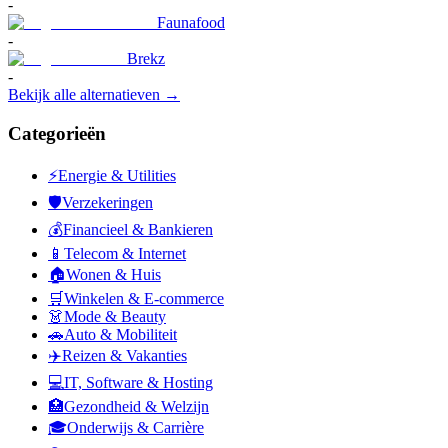
-
Faunafood
-
Brekz
-
Bekijk alle alternatieven →
Categorieën
⚡
Energie & Utilities
🛡️
Verzekeringen
💰
Financieel & Bankieren
📱
Telecom & Internet
🏠
Wonen & Huis
🛒
Winkelen & E-commerce
👗
Mode & Beauty
🚗
Auto & Mobiliteit
✈️
Reizen & Vakanties
💻
IT, Software & Hosting
🏥
Gezondheid & Welzijn
🎓
Onderwijs & Carrière