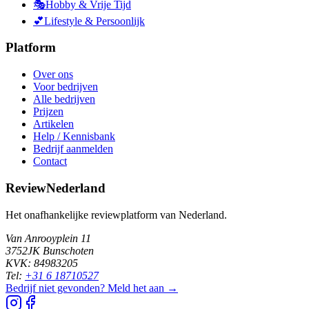
🎭
Hobby & Vrije Tijd
💕
Lifestyle & Persoonlijk
Platform
Over ons
Voor bedrijven
Alle bedrijven
Prijzen
Artikelen
Help / Kennisbank
Bedrijf aanmelden
Contact
ReviewNederland
Het onafhankelijke reviewplatform van Nederland.
Van Anrooyplein 11
3752JK Bunschoten
KVK: 84983205
Tel:
+31 6 18710527
Bedrijf niet gevonden? Meld het aan →