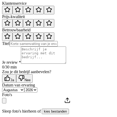
Klantenservice
Prijs-kwaliteit
Betrouwbaarheid
Titel
Je review *
0
/30 min
Zou je dit bedrijf aanbevelen?
Ja
Nee
Datum van ervaring
Foto's
Sleep foto's hierheen of
kies bestanden